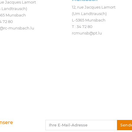
 rue Jacques Lamort
12, rue Jacques Lamort
 Landtrausch)
(Um Landtrausch)
365 Munsbach
L‑5365 Munsbach
4 72 80
T : 34 72 80
@​rc-​munsbach.​lu
rcmunsb@​pt.​lu
unsere
Ihre E-Mail-Adresse
Send