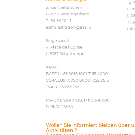
12,
5, rue Neihaischen
(Um
L‑2633 Senningerberg
L‑5
T :
34 94 10 – 1
T :
3
administration@​sias.​lu
info
Siège social :
4, Place de l’Eglise
L‑5367 Schuttrange
IBAN :
BCEE LU53 0019 1001 3165 4000
CCRA LU91 0090 0000 1022 0515
TVA : LU33559262
Mo-Do 8h30-11h30, 14h00-16h00
Fr 8h30-13h30
Wollen Sie informiert bleiben über 
Aktivitäten ?