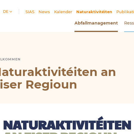
DE
SIAS
News
Kalender
Naturaktivitéiten
(Aktueller
Publikat
Abfallmanagement
(Aktuel
Res
LLKOMMEN
TURAKTIVITÉITEN
aturaktivitéiten an
iser Regioun