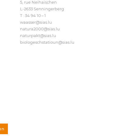
5, rue Neihaischen
L‑2633 Senningerberg
T :
34 94 10 – 1
waasser@​sias.​lu
natura2000@​sias.​lu
naturpakt@​sias.​lu
biologeschstatioun@​sias.​lu
en