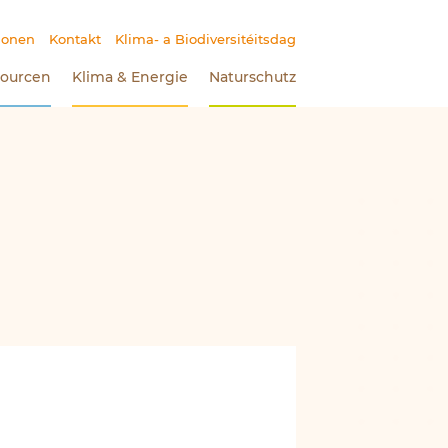
 Bereich)
ionen
Kontakt
Klima- a Biodiversitéitsdag
ler Bereich)
sourcen
Klima
&
Energie
Naturschutz