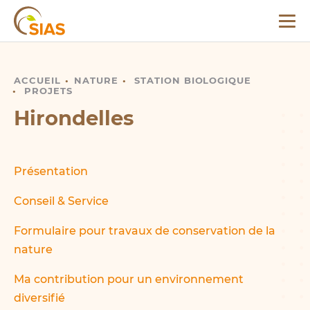
Klima- a Biodiversitéitsdag
Menu
SIAS
Français
Deutsch
ACCUEIL
HIRONDELLES
NATURE
STATION BIOLOGIQUE
PROJETS
Hirondelles
Présentation
Conseil & Service
Formulaire pour travaux de conservation de la
nature
Ma contribution pour un environnement
diversifié