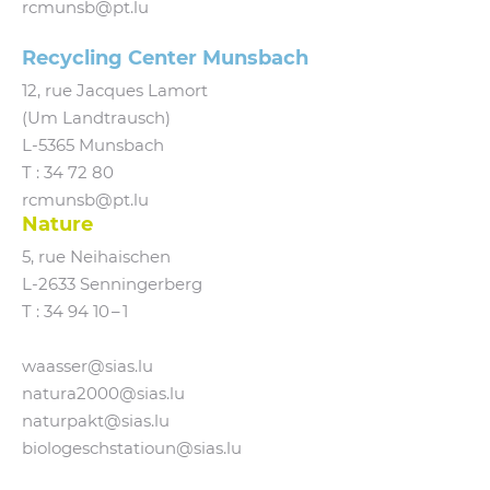
rcmunsb@​pt.​lu
Recycling Center Munsbach
12, rue Jacques Lamort
(Um Landtrausch)
L‑5365 Munsbach
T : 34 72 80
rcmunsb@​pt.​lu
Nature
5, rue Neihaischen
L‑2633 Senningerberg
T :
34 94 10 – 1
waasser@​sias.​lu
natura2000@​sias.​lu
naturpakt@​sias.​lu
biologeschstatioun@​sias.​lu