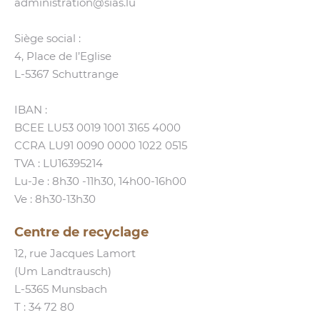
administration@​sias.​lu
Siège social :
4, Place de l’Eglise
L‑5367 Schuttrange
IBAN :
BCEE LU53 0019 1001 3165 4000
CCRA LU91 0090 0000 1022 0515
TVA : LU16395214
Lu-Je : 8h30 ‑11h30, 14h00-16h00
Ve : 8h30-13h30
Centre de recyclage
12, rue Jacques Lamort
(Um Landtrausch)
L‑5365 Munsbach
T :
34 72 80