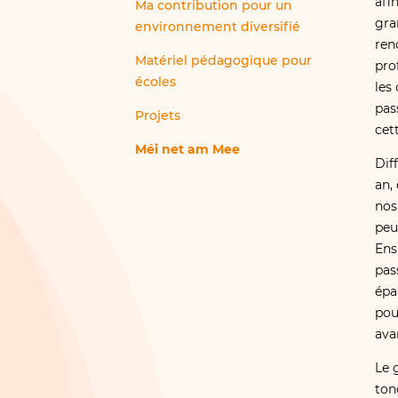
afi
Ma contribution pour un
gra
environnement diversifié
ren
Matériel pédagogique pour
pro
écoles
les
pas
Projets
cett
Méi net am Mee
Dif
an,
nos
peu
Ens
pas
épa
pou
ava
Le 
ton