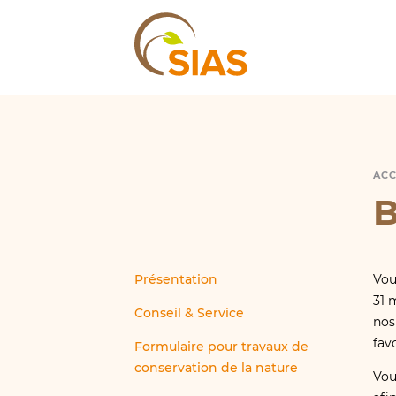
SIAS
ACC
B
B
Présentation
Vou
31 
Conseil & Service
nos
fav
Formulaire pour travaux de
conservation de la nature
Vou