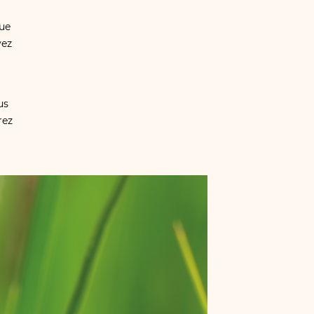
nue
vez
us
rez