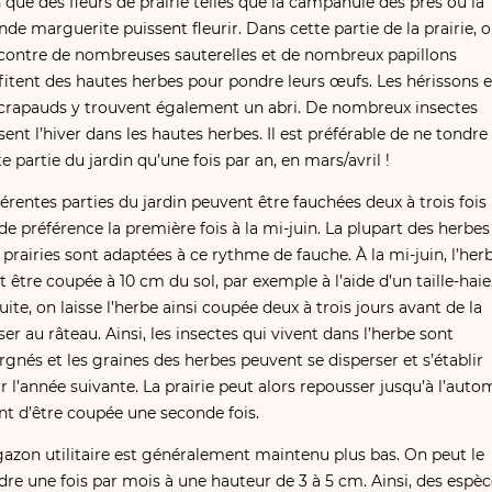
n que des fleurs de prairie telles que la campanule des prés ou la
nde marguerite puissent fleurir. Dans cette partie de la prairie, 
contre de nombreuses sauterelles et de nombreux papillons
fitent des hautes herbes pour pondre leurs œufs. Les hérissons e
 crapauds y trouvent également un abri. De nombreux insectes
sent l’hiver dans les hautes herbes. Il est préférable de ne tondre
e partie du jardin qu’une fois par an, en mars/​avril !
férentes parties du jardin peuvent être fauchées deux à trois fois
 de préférence la première fois à la mi-juin. La plupart des herbes
 prairies sont adaptées à ce rythme de fauche. À la mi-juin, l’her
t être coupée à 10 cm du sol, par exemple à l’aide d’un taille-haie
uite, on laisse l’herbe ainsi coupée deux à trois jours avant de la
ser au râteau. Ainsi, les insectes qui vivent dans l’herbe sont
rgnés et les graines des herbes peuvent se disperser et s’établir
r l’année suivante. La prairie peut alors repousser jusqu’à l’aut
nt d’être coupée une seconde fois.
gazon utilitaire est généralement maintenu plus bas. On peut le
dre une fois par mois à une hauteur de 3 à 5 cm. Ainsi, des espè