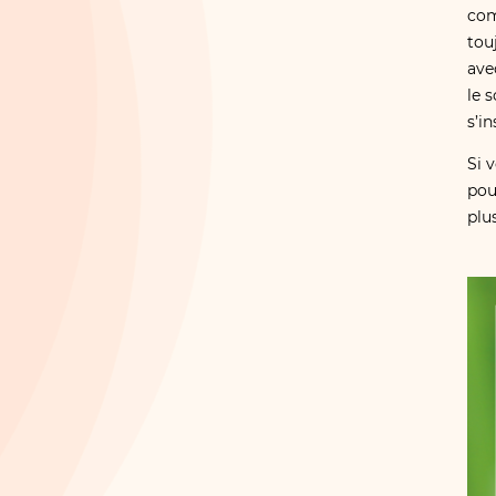
com
tou
ave
le 
s’i
Si 
pou
plu