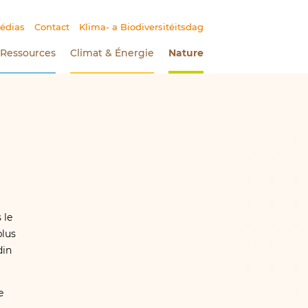
édias
Contact
Klima- a Biodiversitéitsdag
Ressources
Climat
&
Énergie
Nature
(Section actuelle)
 le
plus
din
e