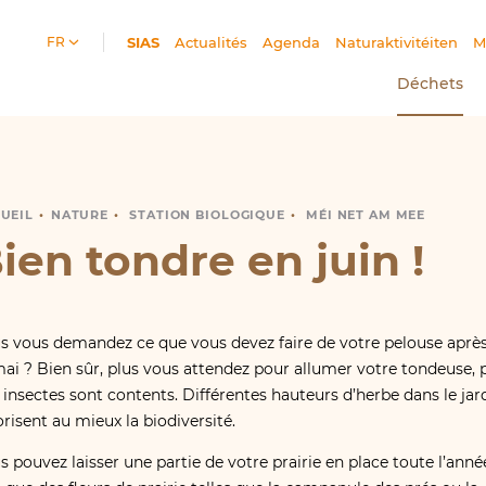
FR
SIAS
(Section actuelle)
Actualités
Agenda
Naturaktivitéiten
M
Déchets
UEIL
IEN TONDRE EN JUIN !
NATURE
STATION BIOLOGIQUE
MÉI NET AM MEE
ien tondre en juin !
s vous demandez ce que vous devez faire de votre pelouse après
mai ? Bien sûr, plus vous attendez pour allumer votre tondeuse, 
 insectes sont contents. Différentes hauteurs d’herbe dans le jar
orisent au mieux la biodiversité.
s pouvez laisser une partie de votre prairie en place toute l’anné