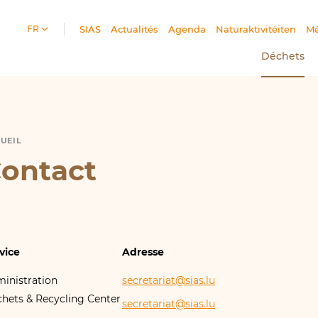
FR
SIAS
Actualités
Agenda
Naturaktivitéiten
Mé
Déchets
UEIL
ONTACT
ontact
vice
Adresse
inistration
secretariat@​sias.​lu
chets
&
Recycling Center
secretariat@​sias.​lu