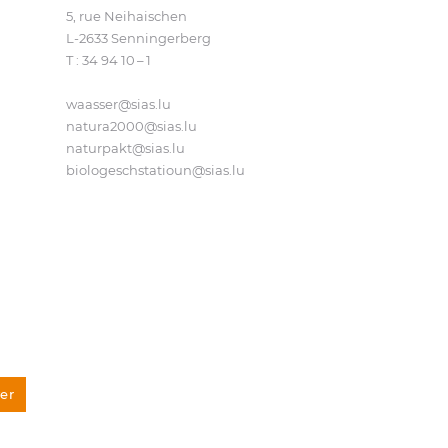
5, rue Neihaischen
L‑2633 Senningerberg
T :
34 94 10 – 1
waasser@​sias.​lu
natura2000@​sias.​lu
naturpakt@​sias.​lu
biologeschstatioun@​sias.​lu
er