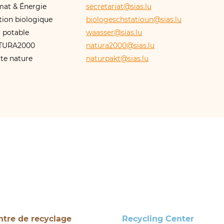
imat
&
Énergie
secretariat@​sias.​lu
tion biologique
biologeschstatioun@​sias.​lu
 potable
waasser@​sias.​lu
TURA2000
natura2000@​sias.​lu
te nature
naturpakt@​sias.​lu
ntre de recyclage
Recycling Center