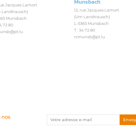
Munsbach
 rue Jacques Lamort
12, rue Jacques Lamort
 Landtrausch)
(Um Landtrausch)
365 Munsbach
L‑5365 Munsbach
4 72 80
T : 34 72 80
unsb@​pt.​lu
rcmunsb@​pt.​lu
e nos
Votre adresse e-mail
Envoy