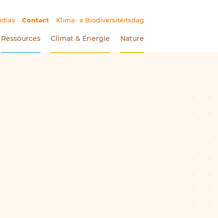
dias
Contact
(Section actuelle)
Klima- a Biodiversitéitsdag
Ressources
Climat
&
Énergie
Nature