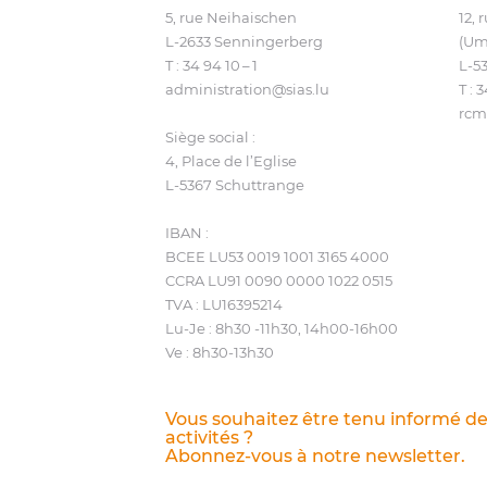
5, rue Neihaischen
12,
L‑2633 Senningerberg
(Um
T :
34 94 10 – 1
L‑5
administration@​sias.​lu
T :
3
rcm
Siège social :
4, Place de l’Eglise
L‑5367 Schuttrange
IBAN :
BCEE LU53 0019 1001 3165 4000
CCRA LU91 0090 0000 1022 0515
TVA : LU16395214
Lu-Je : 8h30 ‑11h30, 14h00-16h00
Ve : 8h30-13h30
Vous souhaitez être tenu informé d
activités ?
Abonnez-vous à notre newsletter.