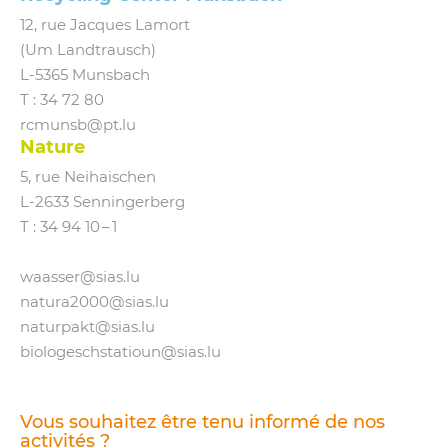
12, rue Jacques Lamort
(Um Landtrausch)
L‑5365 Munsbach
T : 34 72 80
rcmunsb@​pt.​lu
Nature
5, rue Neihaischen
L‑2633 Senningerberg
T :
34 94 10 – 1
waasser@​sias.​lu
natura2000@​sias.​lu
naturpakt@​sias.​lu
biologeschstatioun@​sias.​lu
Vous souhaitez être tenu informé de nos
activités ?