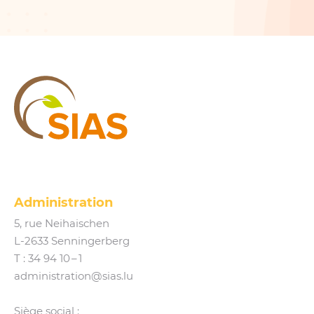
SIAS
Administration
5, rue Neihaischen
L‑2633 Senningerberg
T :
34 94 10 – 1
administration@​sias.​lu
Siège social :