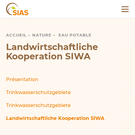
Pacte nature
Menu
Présentation
SIAS
Eau potable
ACCUEIL
LANDWIRTSCHAFTLICHE KOOPERATION SIWA
NATURE
EAU POTABLE
Présentation
Landwirtschaftliche
Trinkwasserschutzgebiete
Kooperation SIWA
Trinkwasserschutzgebiete
Landwirtschaftliche Kooperation
SIWA
Présentation
Trinkwasserschutzgebiete
SIAS
Actualités
Trinkwasserschutzgebiete
Agenda
Landwirtschaftliche Kooperation SIWA
Naturaktivitéiten
Médias