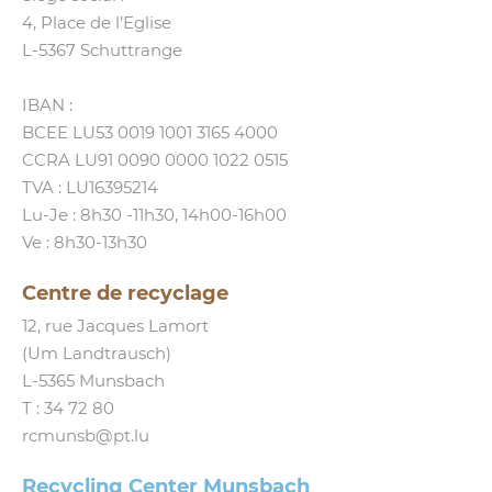
4, Place de l’Eglise
L‑5367 Schuttrange
IBAN :
BCEE LU53 0019 1001 3165 4000
CCRA LU91 0090 0000 1022 0515
TVA : LU16395214
Lu-Je : 8h30 ‑11h30, 14h00-16h00
Ve : 8h30-13h30
Centre de recyclage
12, rue Jacques Lamort
(Um Landtrausch)
L‑5365 Munsbach
T :
34 72 80
rcmunsb@​pt.​lu
Recycling Center Munsbach