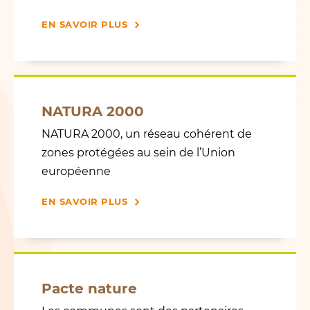
Landwirtschaftliche Kooperation
EN SAVOIR PLUS
SIWA
SIAS
Actualités
NATURA 2000
Agenda
NATURA 2000, un réseau cohérent de
Naturaktivitéiten
zones protégées au sein de l’Union
européenne
Médias
Contact
EN SAVOIR PLUS
Klima- a Biodiversitéitsdag
Français
Pacte nature
Deutsch