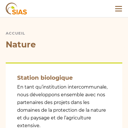
Partenaires du
Menu
projet
SIAS
Bien tondre en juin
!
ACCUEIL
NATURE
NATURA 2000
Nature
Présentation
COPIL Guttland
Musel
Pacte nature
Station biologique
Présentation
En tant qu’institution intercommunale,
nous développons ensemble avec nos
Eau potable
partenaires des projets dans les
Présentation
domaines de la protection de la nature
Trinkwasserschutzgebiete
et du paysage et de l’agriculture
extensive.
Trinkwasserschutzgebiete