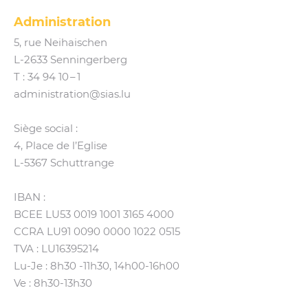
Administration
5, rue Neihaischen
L‑2633 Senningerberg
T :
34 94 10 – 1
administration@​sias.​lu
Siège social :
4, Place de l’Eglise
L‑5367 Schuttrange
IBAN :
BCEE LU53 0019 1001 3165 4000
CCRA LU91 0090 0000 1022 0515
TVA : LU16395214
Lu-Je : 8h30 ‑11h30, 14h00-16h00
Ve : 8h30-13h30