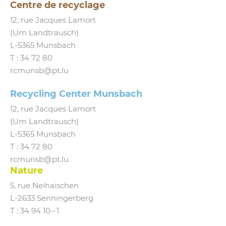
Centre de recyclage
12, rue Jacques Lamort
(Um Landtrausch)
L‑5365 Munsbach
T :
34 72 80
rcmunsb@​pt.​lu
Recycling Center Munsbach
12, rue Jacques Lamort
(Um Landtrausch)
L‑5365 Munsbach
T : 34 72 80
rcmunsb@​pt.​lu
Nature
5, rue Neihaischen
L‑2633 Senningerberg
T :
34 94 10 – 1