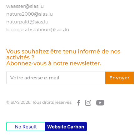
waasser@​sias.​lu
natura2000@​sias.​lu
naturpakt@​sias.​lu
biologeschstatioun@​sias.​lu
Vous souhaitez être tenu informé de nos
activités ?
Abonnez-vous à notre newsletter.
Votre adresse e-mail
Envoyer
© SIAS 2026.
Tous droits réservés.
Facebook
Instagram
YouTube
No Result
Website Carbon