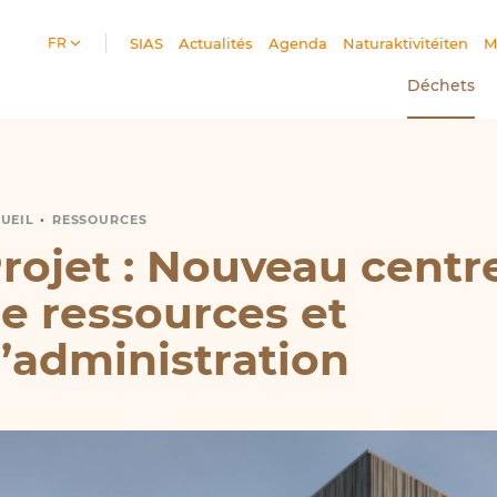
FR
SIAS
Actualités
Agenda
Naturaktivitéiten
M
Déchets
UEIL
ROJET DE CENTRE DE RESSOURCES
RESSOURCES
rojet : Nouveau centr
e ressources et
’administration