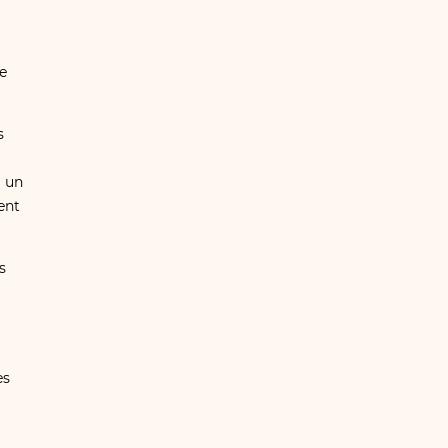
e
s
i un
ent
s
es