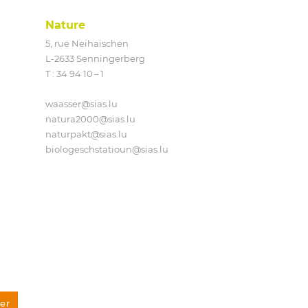
Nature
5, rue Neihaischen
L‑2633 Senningerberg
T :
34 94 10 – 1
waasser@​sias.​lu
natura2000@​sias.​lu
naturpakt@​sias.​lu
biologeschstatioun@​sias.​lu
er