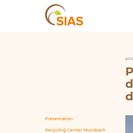
SIAS
ACC
P
P
d
d
Présentation
Recycling Center Munsbach