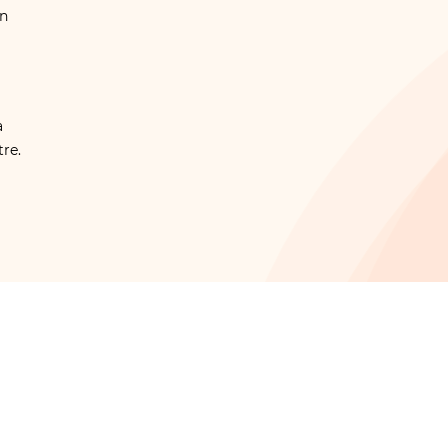
en
a
re.