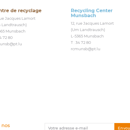
ntre de recyclage
Recycling Center
Munsbach
 rue Jacques Lamort
12, rue Jacques Lamort
 Landtrausch)
(Um Landtrausch)
365 Munsbach
L‑5365 Munsbach
4 72 80
T : 34 72 80
unsb@​pt.​lu
rcmunsb@​pt.​lu
e nos
Votre adresse e-mail
Envoy