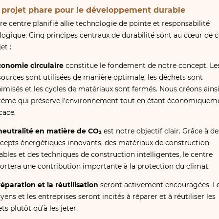
 projet phare pour le développement durable
re centre planifié allie technologie de pointe et responsabilité
logique. Cinq principes centraux de durabilité sont au cœur de c
et :
conomie circulaire
constitue le fondement de notre concept. Le
sources sont utilisées de manière optimale, les déchets sont
imisés et les cycles de matériaux sont fermés. Nous créons ains
tème qui préserve l’environnement tout en étant économiquem
cace.
neutralité en matière de CO₂
est notre objectif clair. Grâce à de
cepts énergétiques innovants, des matériaux de construction
ables et des techniques de construction intelligentes, le centre
ortera une contribution importante à la protection du climat.
réparation et la réutilisation
seront activement encouragées. L
yens et les entreprises seront incités à réparer et à réutiliser les
ts plutôt qu’à les jeter.