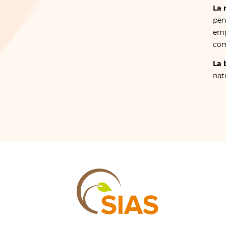
La 
pen
emp
com
La 
nat
SIAS