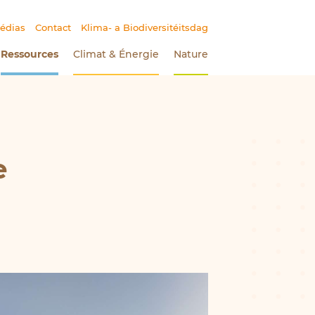
édias
Contact
Klima- a Biodiversitéitsdag
Ressources
(Section actuelle)
Climat
&
Énergie
Nature
e