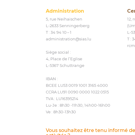
Administration
Ce
5, rue Neihaischen
12,
L‑2633 Senningerberg
(Um
T :
34 94 10 – 1
L‑5
administration@​sias.​lu
T :
3
rcm
Siège social :
4, Place de l’Eglise
L‑5367 Schuttrange
IBAN :
BCEE LU53 0019 1001 3165 4000
CCRA LU91 0090 0000 1022 0515
TVA : LU16395214
Lu-Je : 8h30 ‑11h30, 14h00-16h00
Ve : 8h30-13h30
Vous souhaitez être tenu informé d