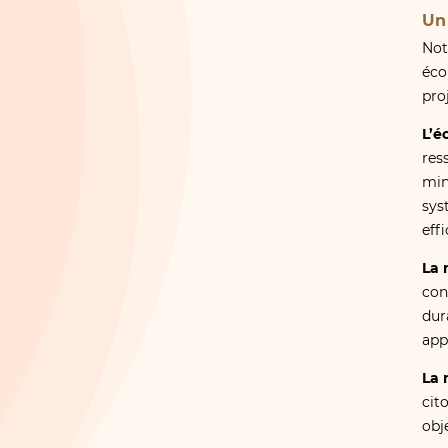
Un
Not
éco
proj
L’é
res
min
sys
effi
La 
con
dur
app
La 
cito
obje