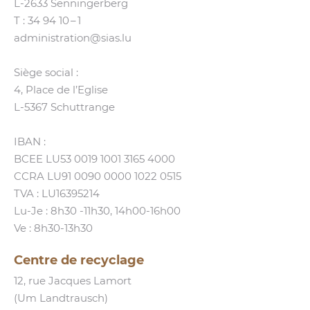
L‑2633 Senningerberg
T :
34 94 10 – 1
administration@​sias.​lu
Siège social :
4, Place de l’Eglise
L‑5367 Schuttrange
IBAN :
BCEE LU53 0019 1001 3165 4000
CCRA LU91 0090 0000 1022 0515
TVA : LU16395214
Lu-Je : 8h30 ‑11h30, 14h00-16h00
Ve : 8h30-13h30
Centre de recyclage
12, rue Jacques Lamort
(Um Landtrausch)