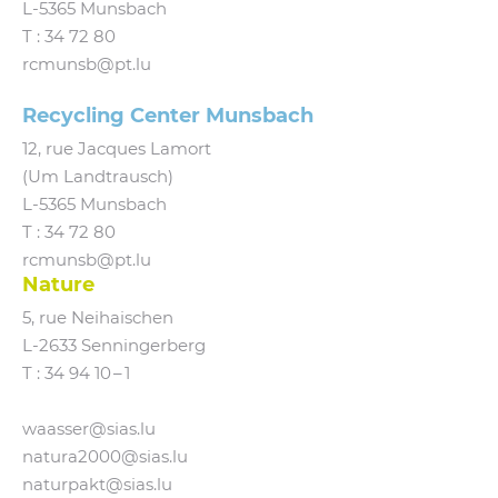
L‑5365 Munsbach
T :
34 72 80
rcmunsb@​pt.​lu
Recycling Center Munsbach
12, rue Jacques Lamort
(Um Landtrausch)
L‑5365 Munsbach
T : 34 72 80
rcmunsb@​pt.​lu
Nature
5, rue Neihaischen
L‑2633 Senningerberg
T :
34 94 10 – 1
waasser@​sias.​lu
natura2000@​sias.​lu
naturpakt@​sias.​lu