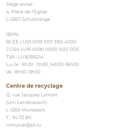
Siège social :
4, Place de l’Eglise
L‑5367 Schuttrange
IBAN :
BCEE LU53 0019 1001 3165 4000
CCRA LU91 0090 0000 1022 0515
TVA : LU16395214
Lu-Je : 8h30 ‑11h30, 14h00-16h00
Ve : 8h30-13h30
Centre de recyclage
12, rue Jacques Lamort
(Um Landtrausch)
L‑5365 Munsbach
T :
34 72 80
rcmunsb@​pt.​lu