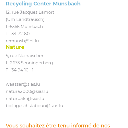
Recycling Center Munsbach
12, rue Jacques Lamort
(Um Landtrausch)
L‑5365 Munsbach
T : 34 72 80
rcmunsb@​pt.​lu
Nature
5, rue Neihaischen
L‑2633 Senningerberg
T :
34 94 10 – 1
waasser@​sias.​lu
natura2000@​sias.​lu
naturpakt@​sias.​lu
biologeschstatioun@​sias.​lu
Vous souhaitez être tenu informé de nos