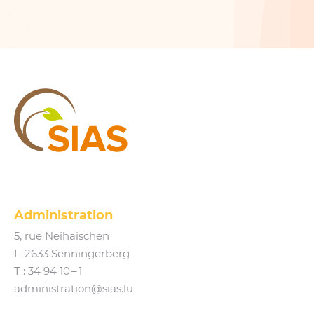
SIAS
Administration
5, rue Neihaischen
L‑2633 Senningerberg
T :
34 94 10 – 1
administration@​sias.​lu