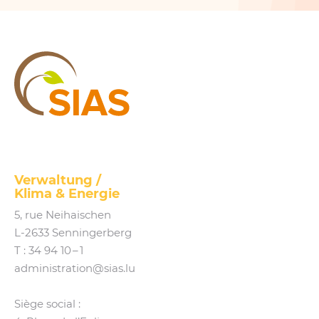
SIAS
Verwaltung /
Klima
&
Energie
5, rue Neihaischen
L‑2633 Senningerberg
T :
34 94 10 – 1
administration@​sias.​lu
Siège social :