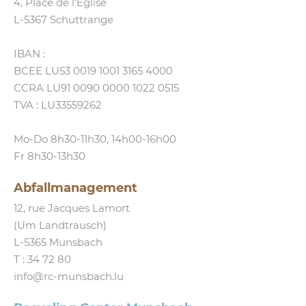
4, Place de l’Eglise
L‑5367 Schuttrange
IBAN :
BCEE LU53 0019 1001 3165 4000
CCRA LU91 0090 0000 1022 0515
TVA : LU33559262
Mo-Do 8h30-11h30, 14h00-16h00
Fr 8h30-13h30
Abfallmanagement
12, rue Jacques Lamort
(Um Landtrausch)
L‑5365 Munsbach
T :
34 72 80
info@​rc-​munsbach.​lu