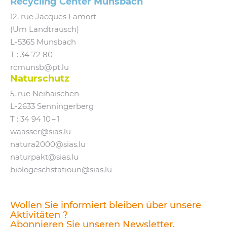
Recycling Center Munsbach
12, rue Jacques Lamort
(Um Landtrausch)
L‑5365 Munsbach
T : 34 72 80
rcmunsb@​pt.​lu
Naturschutz
5, rue Neihaischen
L‑2633 Senningerberg
T :
34 94 10 – 1
waasser@​sias.​lu
natura2000@​sias.​lu
naturpakt@​sias.​lu
biologeschstatioun@​sias.​lu
Wollen Sie informiert bleiben über unsere
Aktivitäten ?
Abonnieren Sie unseren Newsletter.