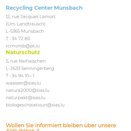
Recycling Center Munsbach
12, rue Jacques Lamort
(Um Landtrausch)
L‑5365 Munsbach
T : 34 72 80
rcmunsb@​pt.​lu
Naturschutz
5, rue Neihaischen
L‑2633 Senningerberg
T :
34 94 10 – 1
waasser@​sias.​lu
natura2000@​sias.​lu
naturpakt@​sias.​lu
biologeschstatioun@​sias.​lu
Wollen Sie informiert bleiben über unsere