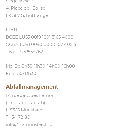
Siège social :
4, Place de l’Eglise
L‑5367 Schuttrange
IBAN :
BCEE LU53 0019 1001 3165 4000
CCRA LU91 0090 0000 1022 0515
TVA : LU33559262
Mo-Do 8h30-11h30, 14h00-16h00
Fr 8h30-13h30
Abfallmanagement
12, rue Jacques Lamort
(Um Landtrausch)
L‑5365 Munsbach
T :
34 72 80
info@​rc-​munsbach.​lu