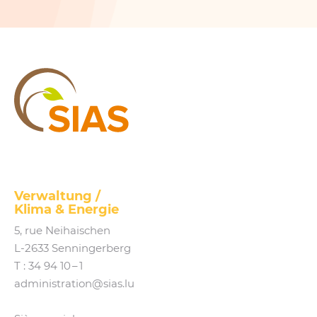
SIAS
Verwaltung /
Klima
&
Energie
5, rue Neihaischen
L‑2633 Senningerberg
T :
34 94 10 – 1
administration@​sias.​lu