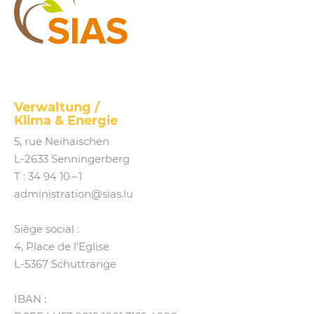
SIAS
Verwaltung /
Klima
&
Energie
5, rue Neihaischen
L‑2633 Senningerberg
T :
34 94 10 – 1
administration@​sias.​lu
Siège social :
4, Place de l’Eglise
L‑5367 Schuttrange
IBAN :