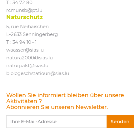
T : 34 72 80
rcmunsb@​pt.​lu
Naturschutz
5, rue Neihaischen
L‑2633 Senningerberg
T :
34 94 10 – 1
waasser@​sias.​lu
natura2000@​sias.​lu
naturpakt@​sias.​lu
biologeschstatioun@​sias.​lu
Wollen Sie informiert bleiben über unsere
Aktivitäten ?
Abonnieren Sie unseren Newsletter.
Ihre E-Mail-Adresse
Senden