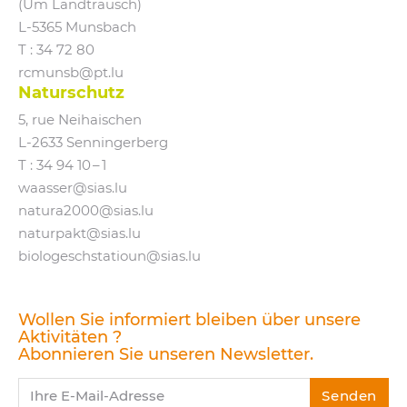
(Um Landtrausch)
L‑5365 Munsbach
T : 34 72 80
rcmunsb@​pt.​lu
Naturschutz
5, rue Neihaischen
L‑2633 Senningerberg
T :
34 94 10 – 1
waasser@​sias.​lu
natura2000@​sias.​lu
naturpakt@​sias.​lu
biologeschstatioun@​sias.​lu
Wollen Sie informiert bleiben über unsere
Aktivitäten ?
Abonnieren Sie unseren Newsletter.
Ihre E-Mail-Adresse
Senden