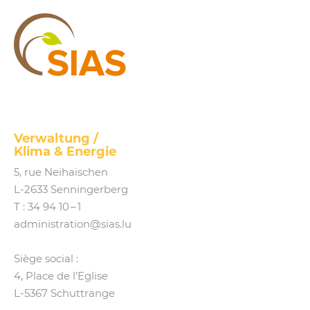
SIAS
Verwaltung /
Klima
&
Energie
5, rue Neihaischen
L‑2633 Senningerberg
T :
34 94 10 – 1
administration@​sias.​lu
Siège social :
4, Place de l’Eglise
L‑5367 Schuttrange