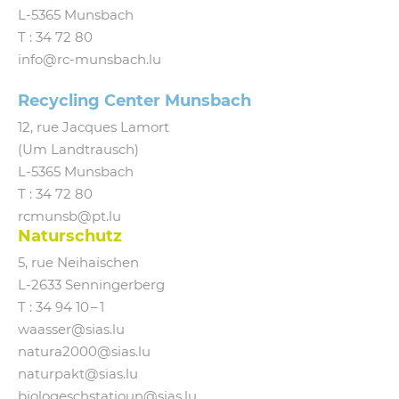
L‑5365 Munsbach
T :
34 72 80
info@​rc-​munsbach.​lu
Recycling Center Munsbach
12, rue Jacques Lamort
(Um Landtrausch)
L‑5365 Munsbach
T : 34 72 80
rcmunsb@​pt.​lu
Naturschutz
5, rue Neihaischen
L‑2633 Senningerberg
T :
34 94 10 – 1
waasser@​sias.​lu
natura2000@​sias.​lu
naturpakt@​sias.​lu
biologeschstatioun@​sias.​lu