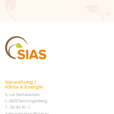
SIAS
Verwaltung /
Klima
&
Energie
5, rue Neihaischen
L‑2633 Senningerberg
T :
34 94 10 – 1
administration@​sias.​lu