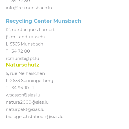
T :
34 72 80
info@​rc-​munsbach.​lu
Recycling Center Munsbach
12, rue Jacques Lamort
(Um Landtrausch)
L‑5365 Munsbach
T : 34 72 80
rcmunsb@​pt.​lu
Naturschutz
5, rue Neihaischen
L‑2633 Senningerberg
T :
34 94 10 – 1
waasser@​sias.​lu
natura2000@​sias.​lu
naturpakt@​sias.​lu
biologeschstatioun@​sias.​lu