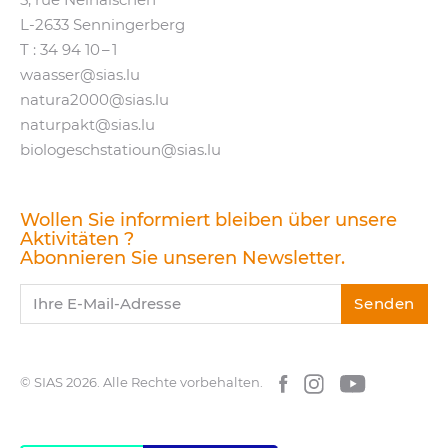
5, rue Neihaischen
L‑2633 Senningerberg
T :
34 94 10 – 1
waasser@​sias.​lu
natura2000@​sias.​lu
naturpakt@​sias.​lu
biologeschstatioun@​sias.​lu
Wollen Sie informiert bleiben über unsere
Aktivitäten ?
Abonnieren Sie unseren Newsletter.
Ihre E-Mail-Adresse
Senden
© SIAS 2026.
Alle Rechte vorbehalten.
Facebook
Instagram
YouTube