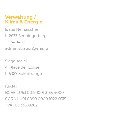
SIAS
Verwaltung /
Klima
&
Energie
5, rue Neihaischen
L‑2633 Senningerberg
T :
34 94 10 – 1
administration@​sias.​lu
Siège social :
4, Place de l’Eglise
L‑5367 Schuttrange
IBAN :
BCEE LU53 0019 1001 3165 4000
CCRA LU91 0090 0000 1022 0515
TVA : LU33559262