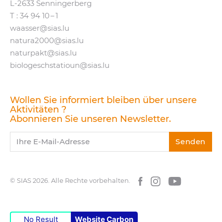
L‑2633 Senningerberg
T :
34 94 10 – 1
waasser@​sias.​lu
natura2000@​sias.​lu
naturpakt@​sias.​lu
biologeschstatioun@​sias.​lu
Wollen Sie informiert bleiben über unsere
Aktivitäten ?
Abonnieren Sie unseren Newsletter.
Ihre E-Mail-Adresse
Senden
© SIAS 2026.
Alle Rechte vorbehalten.
Facebook
Instagram
YouTube
No Result
Website Carbon