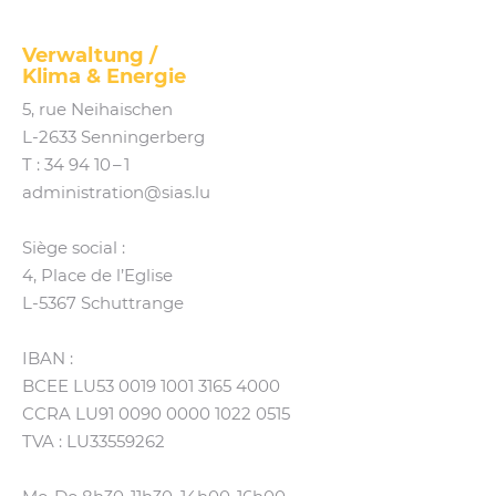
Verwaltung /
Klima
&
Energie
5, rue Neihaischen
L‑2633 Senningerberg
T :
34 94 10 – 1
administration@​sias.​lu
Siège social :
4, Place de l’Eglise
L‑5367 Schuttrange
IBAN :
BCEE LU53 0019 1001 3165 4000
CCRA LU91 0090 0000 1022 0515
TVA : LU33559262