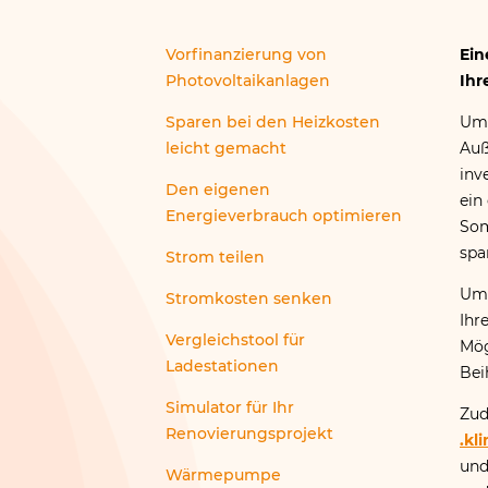
Vorfinanzierung von
Ein
Photovoltaikanlagen
Ihr
Sparen bei den Heizkosten
Um 
leicht gemacht
Auß
inv
Den eigenen
ein
Energieverbrauch optimieren
Som
spa
Strom teilen
Um 
Stromkosten senken
Ihr
Vergleichstool für
Mög
Ladestationen
Bei
Simulator für Ihr
Zud
Renovierungsprojekt
.kl
und
Wärmepumpe