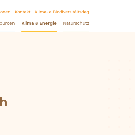
ionen
Kontakt
Klima- a Biodiversitéitsdag
ourcen
Klima
&
Energie
(Aktueller Bereich)
Naturschutz
ch