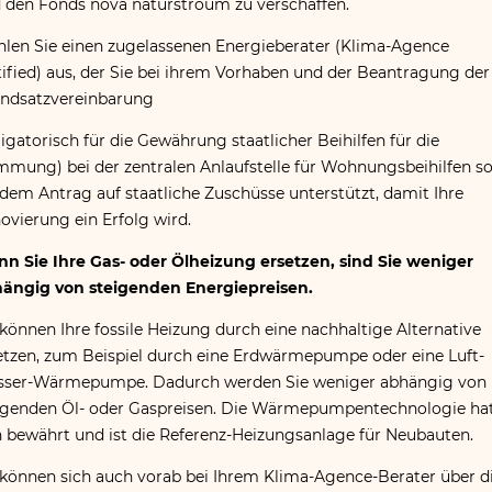
 den Fonds nova naturstroum zu verschaffen.
len Sie einen zugelassenen Energieberater (Klima-Agence
tified) aus, der Sie bei ihrem Vorhaben und der Beantragung der
ndsatzvereinbarung
ligatorisch für die Gewährung staatlicher Beihilfen für die
mung) bei der zentralen Anlaufstelle für Wohnungsbeihilfen s
 dem Antrag auf staatliche Zuschüsse unterstützt, damit Ihre
ovierung ein Erfolg wird.
n Sie Ihre Gas- oder Ölheizung ersetzen, sind Sie weniger
ängig von steigenden Energiepreisen.
 können Ihre fossile Heizung durch eine nachhaltige Alternative
etzen, zum Beispiel durch eine Erdwärmepumpe oder eine Luft-
ser-Wärmepumpe. Dadurch werden Sie weniger abhängig von
igenden Öl- oder Gaspreisen. Die Wärmepumpentechnologie ha
h bewährt und ist die Referenz-Heizungsanlage für Neubauten.
 können sich auch vorab bei Ihrem Klima-Agence-Berater über d