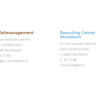
fallmanagement
Recycling Center
Munsbach
 rue Jacques Lamort
12, rue Jacques Lamort
 Landtrausch)
(Um Landtrausch)
365 Munsbach
L‑5365 Munsbach
4 72 80
T : 34 72 80
@​rc-​munsbach.​lu
rcmunsb@​pt.​lu