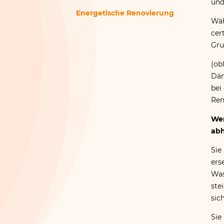
und
Energetische Renovierung
Wäh
cer
Gru
(ob
Däm
bei
Ren
Wen
abh
Sie
ers
Was
ste
sic
Sie