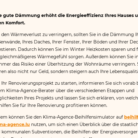
e gute Dämmung erhöht die Energieeffizienz Ihres Hauses 
en Komfort.
den Wärmeverlust zu verringern, sollten Sie in die Dämmung I
enwände, Ihres Daches, Ihrer Fenster, Ihrer Böden und Ihrer De
estieren. Dadurch können Sie im Winter Heizkosten sparen und 
 gleichmäßigeres Wärmegefühl sorgen. Außerdem können Sie 
mer das Risiko einer Überhitzung der Wohnräume verringern. 
ren also nicht nur Geld, sondern steigern auch Ihre Lebensqualit
Ihr Renovierungsprojekt zu starten, informieren Sie sich vorab 
em Klima-Agence-Berater über die verschiedenen Etappen und
lichkeiten Ihres Projekts und lassen Sie sich erklären, von welc
hilfen Sie für Ihre Renovierung profitieren können.
em können Sie den Klima-Agence-Beihilfensimulator auf
beihil
ima​-agence​.lu
nutzen, um sich einen Überblick über die staatlic
 kommunalen Subventionen, die Beihilfen der Energieversorger