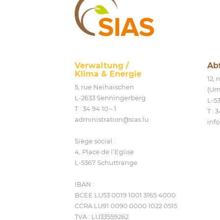
SIAS
Verwaltung /
Ab
Klima
&
Energie
12,
5, rue Neihaischen
(Um
L‑2633 Senningerberg
L‑5
T :
34 94 10 – 1
T :
3
administration@​sias.​lu
info
Siège social :
4, Place de l’Eglise
L‑5367 Schuttrange
IBAN :
BCEE LU53 0019 1001 3165 4000
CCRA LU91 0090 0000 1022 0515
TVA : LU33559262