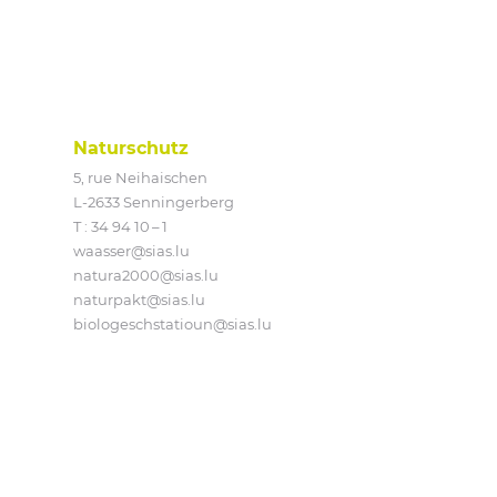
Naturschutz
5, rue Neihaischen
L‑2633 Senningerberg
T :
34 94 10 – 1
waasser@​sias.​lu
natura2000@​sias.​lu
naturpakt@​sias.​lu
biologeschstatioun@​sias.​lu