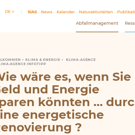
DE
SIAS
(Aktueller Bereich)
News
Kalender
Naturaktivitéiten
Publikat
Abfallmanagement
Ress
LLKOMMEN
NERGETISCHE RENOVIERUNG
KLIMA
&
ENERGIE
KLIMA-AGENCE
LIMA-AGENCE INFOTIPP
ie wäre es, wenn Sie
eld und Energie
paren könnten … dur
ine energetische
enovierung ?