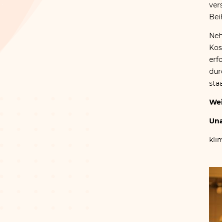
ver
Bei
Neh
Kos
erf
dur
sta
Wei
Un
klim