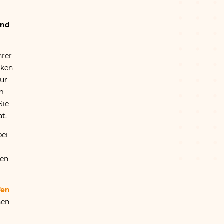
und
hrer
cken
für
im
Sie
ät.
bei
hen
fen​
hen