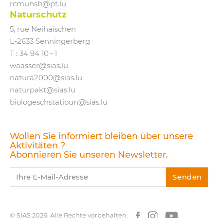
rcmunsb@​pt.​lu
Naturschutz
5, rue Neihaischen
L‑2633 Senningerberg
T :
34 94 10 – 1
waasser@​sias.​lu
natura2000@​sias.​lu
naturpakt@​sias.​lu
biologeschstatioun@​sias.​lu
Wollen Sie informiert bleiben über unsere
Aktivitäten ?
Abonnieren Sie unseren Newsletter.
Ihre E-Mail-Adresse
Senden
© SIAS 2026.
Alle Rechte vorbehalten.
Facebook
Instagram
YouTube