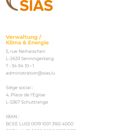
SIAS
Verwaltung /
Klima
&
Energie
5, rue Neihaischen
L‑2633 Senningerberg
T :
34 94 10 – 1
administration@​sias.​lu
Siège social :
4, Place de l’Eglise
L‑5367 Schuttrange
IBAN :
BCEE LU53 0019 1001 3165 4000