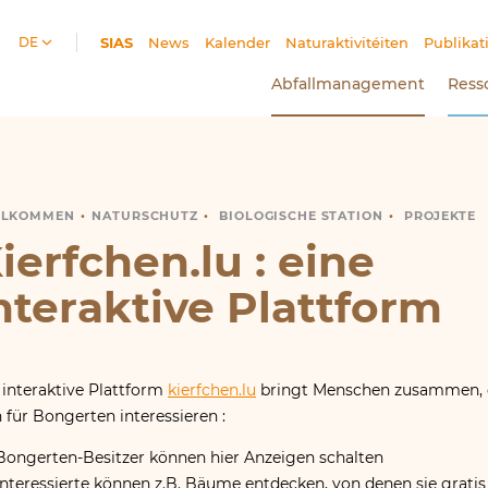
DE
SIAS
(Aktueller Bereich)
News
Kalender
Naturaktivitéiten
Publikat
Abfallmanagement
Ress
LLKOMMEN
IERFCHEN​.LU
NATURSCHUTZ
BIOLOGISCHE STATION
PROJEKTE
ierfchen​.lu : eine
nteraktive Plattform
 interaktive Plattform
kierfchen​.lu
bringt Menschen zusammen, 
h für Bongerten interessieren :
Bongerten-Besitzer können hier Anzeigen schalten
Interessierte können z.B. Bäume entdecken, von denen sie gratis