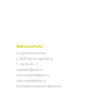
Naturschutz
5, rue Neihaischen
L‑2633 Senningerberg
T :
34 94 10 – 1
waasser@​sias.​lu
natura2000@​sias.​lu
naturpakt@​sias.​lu
biologeschstatioun@​sias.​lu