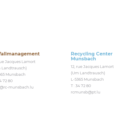
fallmanagement
Recycling Center
Munsbach
 rue Jacques Lamort
12, rue Jacques Lamort
 Landtrausch)
(Um Landtrausch)
365 Munsbach
L‑5365 Munsbach
4 72 80
T : 34 72 80
@​rc-​munsbach.​lu
rcmunsb@​pt.​lu