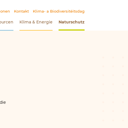
ionen
Kontakt
Klima- a Biodiversitéitsdag
ourcen
Klima
&
Energie
Naturschutz
(Aktueller Bereich)
die