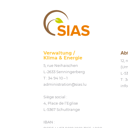
SIAS
Verwaltung /
Ab
Klima
&
Energie
12,
5, rue Neihaischen
(Um
L‑2633 Senningerberg
L‑5
T :
34 94 10 – 1
T :
3
administration@​sias.​lu
info
Siège social :
4, Place de l’Eglise
L‑5367 Schuttrange
IBAN :