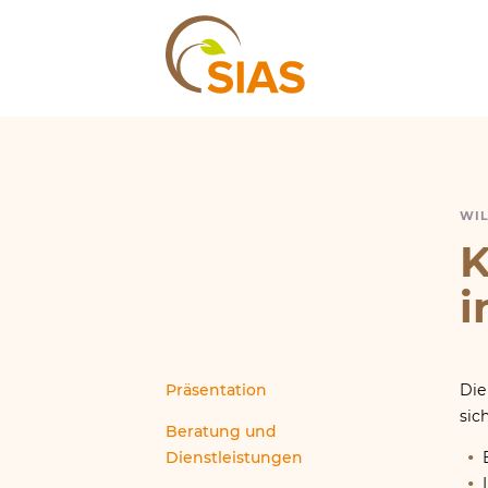
SIAS
WI
K
K
i
Präsentation
Die
sic
Beratung und
Dienstleistungen