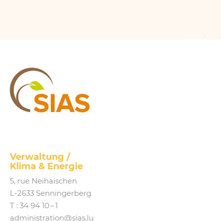
SIAS
Verwaltung /
Klima
&
Energie
5, rue Neihaischen
L‑2633 Senningerberg
T :
34 94 10 – 1
administration@​sias.​lu