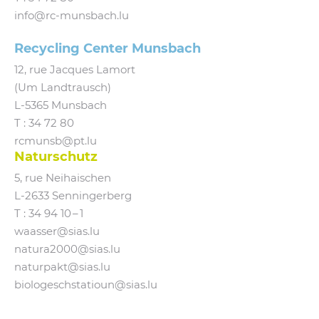
info@​rc-​munsbach.​lu
Recycling Center Munsbach
12, rue Jacques Lamort
(Um Landtrausch)
L‑5365 Munsbach
T : 34 72 80
rcmunsb@​pt.​lu
Naturschutz
5, rue Neihaischen
L‑2633 Senningerberg
T :
34 94 10 – 1
waasser@​sias.​lu
natura2000@​sias.​lu
naturpakt@​sias.​lu
biologeschstatioun@​sias.​lu