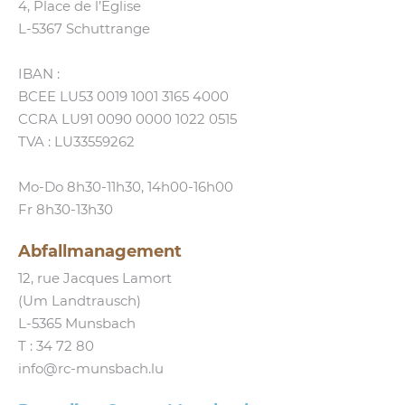
4, Place de l’Eglise
L‑5367 Schuttrange
IBAN :
BCEE LU53 0019 1001 3165 4000
CCRA LU91 0090 0000 1022 0515
TVA : LU33559262
Mo-Do 8h30-11h30, 14h00-16h00
Fr 8h30-13h30
Abfallmanagement
12, rue Jacques Lamort
(Um Landtrausch)
L‑5365 Munsbach
T :
34 72 80
info@​rc-​munsbach.​lu