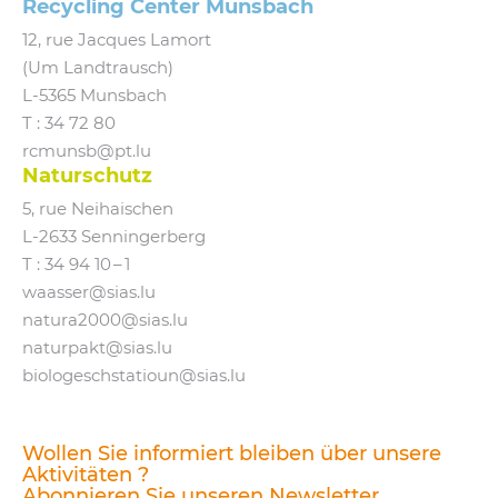
Recycling Center Munsbach
12, rue Jacques Lamort
(Um Landtrausch)
L‑5365 Munsbach
T : 34 72 80
rcmunsb@​pt.​lu
Naturschutz
5, rue Neihaischen
L‑2633 Senningerberg
T :
34 94 10 – 1
waasser@​sias.​lu
natura2000@​sias.​lu
naturpakt@​sias.​lu
biologeschstatioun@​sias.​lu
Wollen Sie informiert bleiben über unsere
Aktivitäten ?
Abonnieren Sie unseren Newsletter.