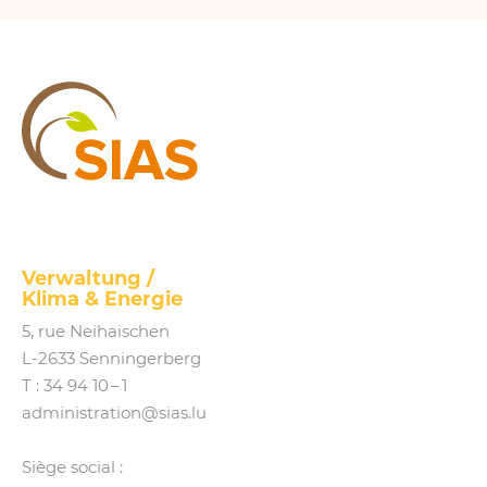
SIAS
Verwaltung /
Klima
&
Energie
5, rue Neihaischen
L‑2633 Senningerberg
T :
34 94 10 – 1
administration@​sias.​lu
Siège social :