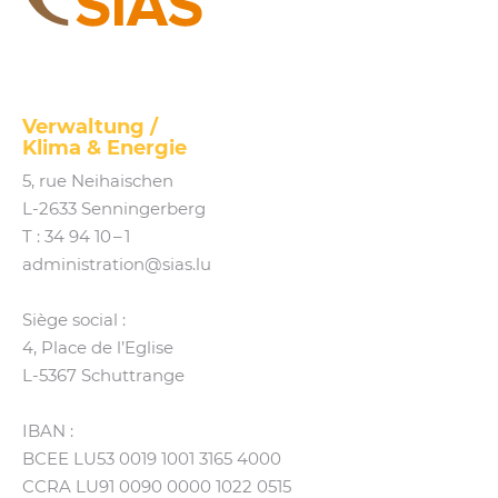
SIAS
Verwaltung /
Klima
&
Energie
5, rue Neihaischen
L‑2633 Senningerberg
T :
34 94 10 – 1
administration@​sias.​lu
Siège social :
4, Place de l’Eglise
L‑5367 Schuttrange
IBAN :
BCEE LU53 0019 1001 3165 4000
CCRA LU91 0090 0000 1022 0515