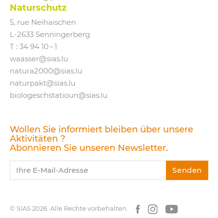
Naturschutz
5, rue Neihaischen
L‑2633 Senningerberg
T :
34 94 10 – 1
waasser@​sias.​lu
natura2000@​sias.​lu
naturpakt@​sias.​lu
biologeschstatioun@​sias.​lu
Wollen Sie informiert bleiben über unsere
Aktivitäten ?
Abonnieren Sie unseren Newsletter.
Ihre E-Mail-Adresse
Senden
© SIAS 2026.
Alle Rechte vorbehalten.
Facebook
Instagram
YouTube