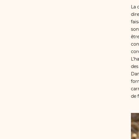
La 
dir
fais
son
êtr
con
cor
L’h
des
Dan
for
car
de f