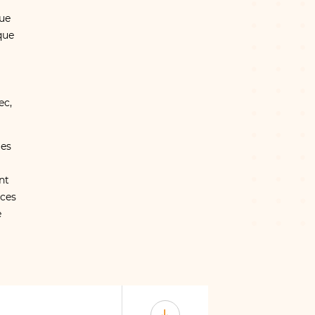
que
que
ec,
les
nt
èces
e