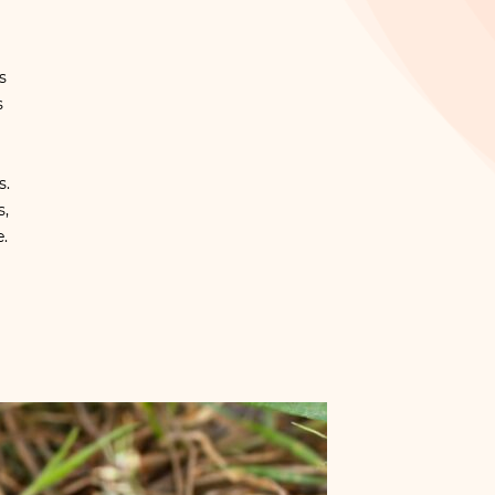
s
s
s.
s,
.