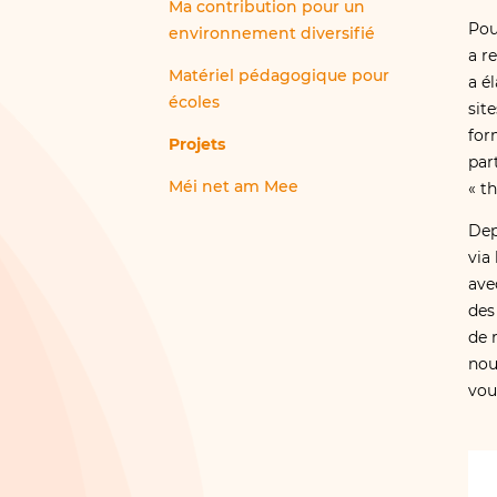
Ma contribution pour un
Pou
environnement diversifié
a r
Matériel pédagogique pour
a é
écoles
sit
for
Projets
par
Méi net am Mee
« t
Dep
via
ave
des
de 
nou
vou