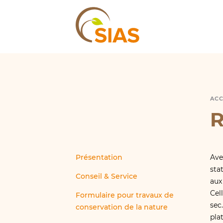
SIAS
ACC
R
R
Présentation
Ave
sta
Conseil & Service
aux
Cel
Formulaire pour travaux de
sec
conservation de la nature
pla