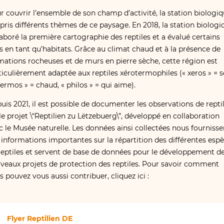
r couvrir l’ensemble de son champ d’activité, la station biologi
epris différents thèmes de ce paysage. En 2018, la station biologi
laboré la première cartographie des reptiles et a évalué certains
es en tant qu’habitats. Grâce au climat chaud et à la présence de
mations rocheuses et de murs en pierre sèche, cette région est
ticulièrement adaptée aux reptiles xérotermophiles (« xeros » = s
hermos » = chaud, « philos » = qui aime).
uis 2021, il est possible de documenter les observations de repti
 le projet \“Reptilien zu Lëtzebuerg\”, développé en collaboration
c le Musée naturelle. Les données ainsi collectées nous fournisse
 informations importantes sur la répartition des différentes esp
reptiles et servent de base de données pour le développement d
veaux projets de protection des reptiles. Pour savoir comment
s pouvez vous aussi contribuer, cliquez ici :
Flyer Reptilien DE