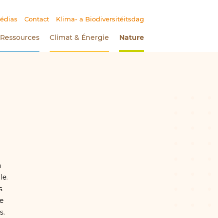
édias
Contact
Klima- a Biodiversitéitsdag
Ressources
Climat
&
Énergie
Nature
(Section actuelle)
n
le.
s
Le
s.