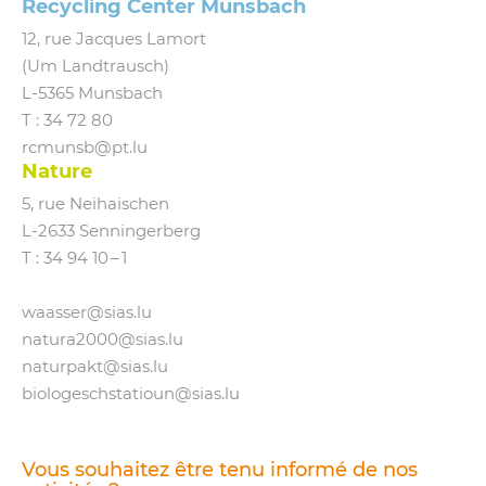
Recycling Center Munsbach
12, rue Jacques Lamort
(Um Landtrausch)
L‑5365 Munsbach
T : 34 72 80
rcmunsb@​pt.​lu
Nature
5, rue Neihaischen
L‑2633 Senningerberg
T :
34 94 10 – 1
waasser@​sias.​lu
natura2000@​sias.​lu
naturpakt@​sias.​lu
biologeschstatioun@​sias.​lu
Vous souhaitez être tenu informé de nos