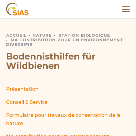
envahissantes
Menu
Vanneau
SIAS
Kierfchen.lu
ACCUEIL
BODENNISTHILFEN FÜR WILDBIENEN
NATURE
STATION BIOLOGIQUE
Perdrix
MA CONTRIBUTION POUR UN ENVIRONNEMENT
DIVERSIFIÉ
Reptiles
Bodennisthilfen für
Hirondelles
Wildbienen
Campagne de sensibilisation «
MOIEN »
Chevêche
Présentation
Eaux
stagnantes
Conseil & Service
Tour de
Formulaire pour travaux de conservation de la
biodiversité
nature
Zones
industrielles