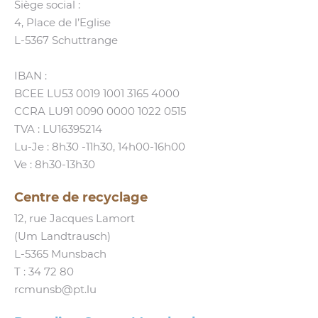
Siège social :
Contact
4, Place de l’Eglise
Klima- a Biodiversitéitsdag
L‑5367 Schuttrange
IBAN :
Français
BCEE LU53 0019 1001 3165 4000
CCRA LU91 0090 0000 1022 0515
Deutsch
TVA : LU16395214
Lu-Je : 8h30 ‑11h30, 14h00-16h00
Ve : 8h30-13h30
Centre de recyclage
12, rue Jacques Lamort
(Um Landtrausch)
L‑5365 Munsbach
T :
34 72 80
rcmunsb@​pt.​lu