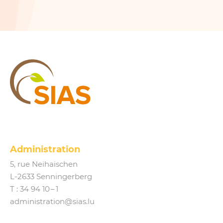
Présentation
Eau potable
Présentation
Trinkwasserschutzgebiete
Trinkwasserschutzgebiete
Landwirtschaftliche Kooperation
SIWA
SIAS
SIAS
Administration
5, rue Neihaischen
Actualités
L‑2633 Senningerberg
Agenda
T :
34 94 10 – 1
Naturaktivitéiten
administration@​sias.​lu
Médias