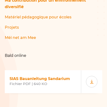
Ma contribution pour un environnement
Viticulture et protection de la
diversifié
nature
Méi net am
Matériel pédagogique pour écoles
Mee
Projets
Affiche
Méi net am Mee
Posts de médias sociaux à
partager
Partenaires du
projet
Bald online
Bien tondre en juin
!
NATURA 2000
SIAS Bauanleitung Sandarium
Fichier PDF | 640 KO
Présentation
COPIL Guttland
Musel
Pacte nature