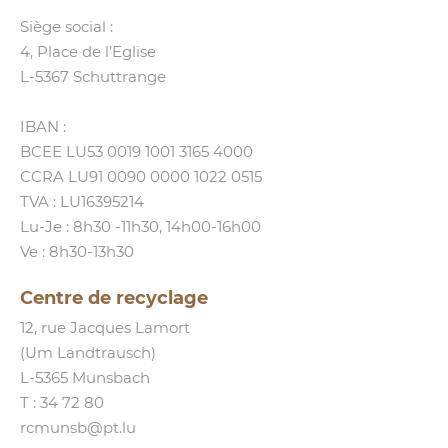
Siège social :
4, Place de l’Eglise
L‑5367 Schuttrange
IBAN :
BCEE LU53 0019 1001 3165 4000
CCRA LU91 0090 0000 1022 0515
TVA : LU16395214
Lu-Je : 8h30 ‑11h30, 14h00-16h00
Ve : 8h30-13h30
Centre de recyclage
12, rue Jacques Lamort
(Um Landtrausch)
L‑5365 Munsbach
T :
34 72 80
rcmunsb@​pt.​lu