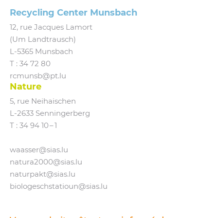
Recycling Center Munsbach
12, rue Jacques Lamort
(Um Landtrausch)
L‑5365 Munsbach
T : 34 72 80
rcmunsb@​pt.​lu
Nature
5, rue Neihaischen
L‑2633 Senningerberg
T :
34 94 10 – 1
waasser@​sias.​lu
natura2000@​sias.​lu
naturpakt@​sias.​lu
biologeschstatioun@​sias.​lu