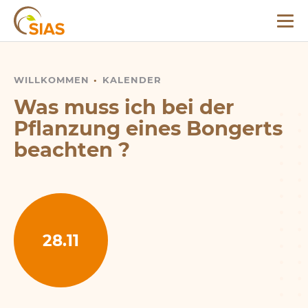
Menü
SIAS
WILLKOMMEN
WAS MUSS ICH BEI DER PFLANZUNG EINES BONGER
KALENDER
Was muss ich bei der
Pflanzung eines Bongerts
beachten ?
28.11