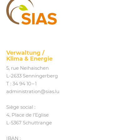
SIAS
Verwaltung /
Klima
&
Energie
5, rue Neihaischen
L‑2633 Senningerberg
T :
34 94 10 – 1
administration@​sias.​lu
Siège social :
4, Place de l’Eglise
L‑5367 Schuttrange
IBAN :