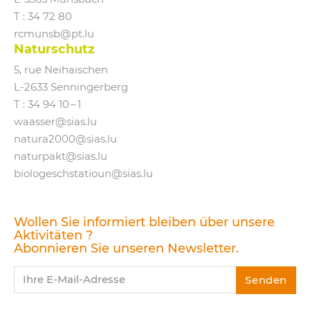
T : 34 72 80
rcmunsb@​pt.​lu
Naturschutz
5, rue Neihaischen
L‑2633 Senningerberg
T :
34 94 10 – 1
waasser@​sias.​lu
natura2000@​sias.​lu
naturpakt@​sias.​lu
biologeschstatioun@​sias.​lu
Wollen Sie informiert bleiben über unsere
Aktivitäten ?
Abonnieren Sie unseren Newsletter.
Ihre E-Mail-Adresse
Senden