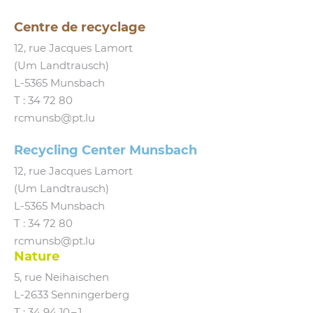
Centre de recyclage
12, rue Jacques Lamort
(Um Landtrausch)
L‑5365 Munsbach
T :
34 72 80
rcmunsb@​pt.​lu
Recycling Center Munsbach
12, rue Jacques Lamort
(Um Landtrausch)
L‑5365 Munsbach
T : 34 72 80
rcmunsb@​pt.​lu
Nature
5, rue Neihaischen
L‑2633 Senningerberg
T :
34 94 10 – 1