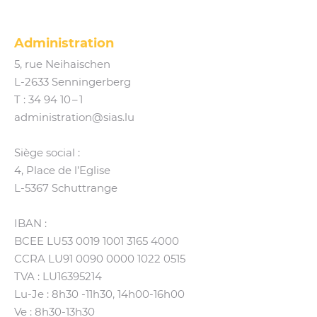
Administration
5, rue Neihaischen
L‑2633 Senningerberg
T :
34 94 10 – 1
administration@​sias.​lu
Siège social :
4, Place de l’Eglise
L‑5367 Schuttrange
IBAN :
BCEE LU53 0019 1001 3165 4000
CCRA LU91 0090 0000 1022 0515
TVA : LU16395214
Lu-Je : 8h30 ‑11h30, 14h00-16h00
Ve : 8h30-13h30