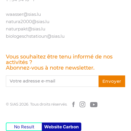
waasser@​sias.​lu
natura2000@​sias.​lu
naturpakt@​sias.​lu
biologeschstatioun@​sias.​lu
Vous souhaitez être tenu informé de nos
activités ?
Abonnez-vous à notre newsletter.
Votre adresse e-mail
Envoyer
© SIAS 2026.
Tous droits réservés.
Facebook
Instagram
YouTube
No Result
Website Carbon