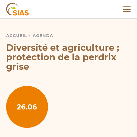
Menu
SIAS
ACCUEIL
DIVERSITÉ ET AGRICULTURE ; PROTECTION DE LA P
AGENDA
Diversité et agriculture ;
protection de la perdrix
grise
26.06