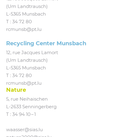
(Um Landtrausch)
L‑5365 Munsbach
T :
34 72 80
rcmunsb@​pt.​lu
Recycling Center Munsbach
12, rue Jacques Lamort
(Um Landtrausch)
L‑5365 Munsbach
T : 34 72 80
rcmunsb@​pt.​lu
Nature
5, rue Neihaischen
L‑2633 Senningerberg
T :
34 94 10 – 1
waasser@​sias.​lu