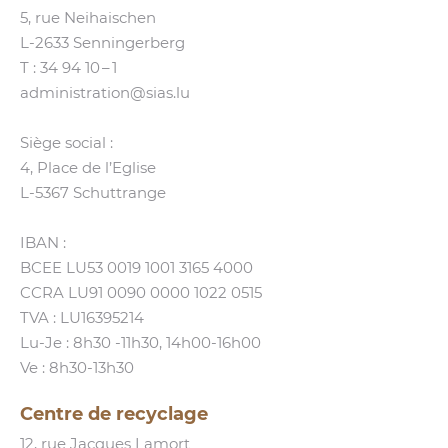
5, rue Neihaischen
L‑2633 Senningerberg
T :
34 94 10 – 1
administration@​sias.​lu
Siège social :
4, Place de l’Eglise
L‑5367 Schuttrange
IBAN :
BCEE LU53 0019 1001 3165 4000
CCRA LU91 0090 0000 1022 0515
TVA : LU16395214
Lu-Je : 8h30 ‑11h30, 14h00-16h00
Ve : 8h30-13h30
Centre de recyclage
12, rue Jacques Lamort