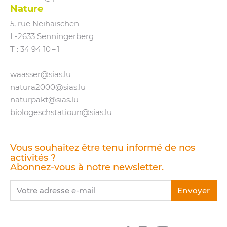
Nature
5, rue Neihaischen
L‑2633 Senningerberg
T :
34 94 10 – 1
waasser@​sias.​lu
natura2000@​sias.​lu
naturpakt@​sias.​lu
biologeschstatioun@​sias.​lu
Vous souhaitez être tenu informé de nos
activités ?
Abonnez-vous à notre newsletter.
Votre adresse e-mail
Envoyer