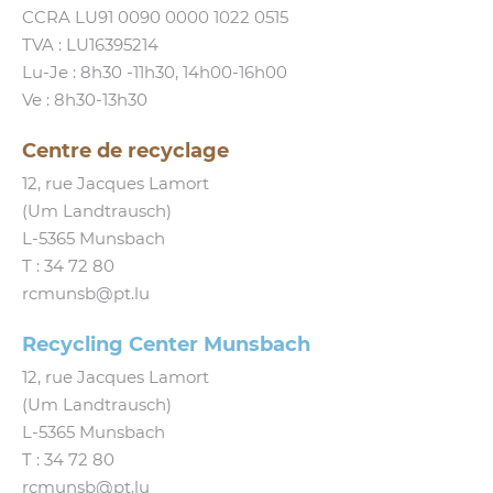
CCRA LU91 0090 0000 1022 0515
TVA : LU16395214
Lu-Je : 8h30 ‑11h30, 14h00-16h00
Ve : 8h30-13h30
Centre de recyclage
12, rue Jacques Lamort
(Um Landtrausch)
L‑5365 Munsbach
T :
34 72 80
rcmunsb@​pt.​lu
Recycling Center Munsbach
12, rue Jacques Lamort
(Um Landtrausch)
L‑5365 Munsbach
T : 34 72 80
rcmunsb@​pt.​lu