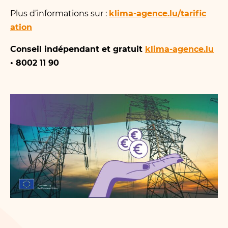
Plus d’informations sur :
klima​-agence​.lu/​t​a​r​i​f​i​c​
ation
Conseil indépendant et gratuit
klima​-agence​.lu
• 8002 11 90