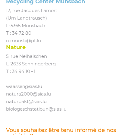
Recycling Center Munsbach
12, rue Jacques Lamort
(Um Landtrausch)
L‑5365 Munsbach
T : 34 72 80
rcmunsb@​pt.​lu
Nature
5, rue Neihaischen
L‑2633 Senningerberg
T :
34 94 10 – 1
waasser@​sias.​lu
natura2000@​sias.​lu
naturpakt@​sias.​lu
biologeschstatioun@​sias.​lu
Vous souhaitez être tenu informé de nos