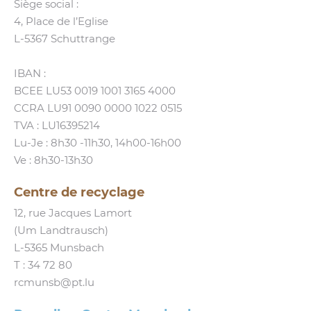
Siège social :
4, Place de l’Eglise
L‑5367 Schuttrange
IBAN :
BCEE LU53 0019 1001 3165 4000
CCRA LU91 0090 0000 1022 0515
TVA : LU16395214
Lu-Je : 8h30 ‑11h30, 14h00-16h00
Ve : 8h30-13h30
Centre de recyclage
12, rue Jacques Lamort
(Um Landtrausch)
L‑5365 Munsbach
T :
34 72 80
rcmunsb@​pt.​lu