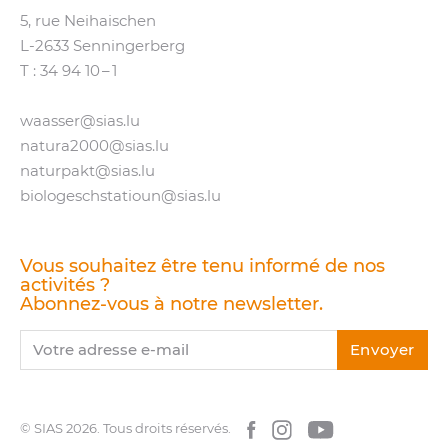
5, rue Neihaischen
L‑2633 Senningerberg
T :
34 94 10 – 1
waasser@​sias.​lu
natura2000@​sias.​lu
naturpakt@​sias.​lu
biologeschstatioun@​sias.​lu
Vous souhaitez être tenu informé de nos
activités ?
Abonnez-vous à notre newsletter.
Votre adresse e-mail
Envoyer
© SIAS 2026.
Tous droits réservés.
Facebook
Instagram
YouTube