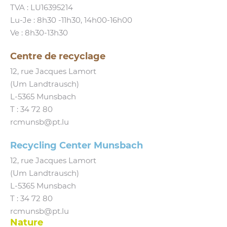
TVA : LU16395214
Lu-Je : 8h30 ‑11h30, 14h00-16h00
Ve : 8h30-13h30
Centre de recyclage
12, rue Jacques Lamort
(Um Landtrausch)
L‑5365 Munsbach
T :
34 72 80
rcmunsb@​pt.​lu
Recycling Center Munsbach
12, rue Jacques Lamort
(Um Landtrausch)
L‑5365 Munsbach
T : 34 72 80
rcmunsb@​pt.​lu
Nature