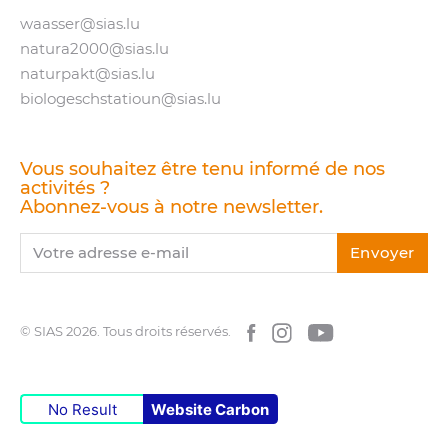
waasser@​sias.​lu
natura2000@​sias.​lu
naturpakt@​sias.​lu
biologeschstatioun@​sias.​lu
Vous souhaitez être tenu informé de nos
activités ?
Abonnez-vous à notre newsletter.
Votre adresse e-mail
Envoyer
© SIAS 2026.
Tous droits réservés.
Facebook
Instagram
YouTube
No Result
Website Carbon