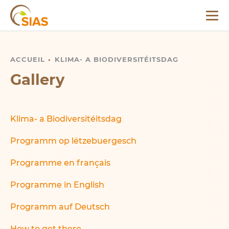
Menu
SIAS
ACCUEIL
RETROSPECTIVE
KLIMA- A BIODIVERSITÉITSDAG
Gallery
Klima- a Biodiversitéitsdag
Programm op lëtzebuergesch
Programme en français
Programme in English
Programm auf Deutsch
How to get there