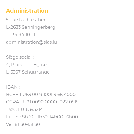
Administration
5, rue Neihaischen
L‑2633 Senningerberg
T :
34 94 10 – 1
administration@​sias.​lu
Siège social :
4, Place de l’Eglise
L‑5367 Schuttrange
IBAN :
BCEE LU53 0019 1001 3165 4000
CCRA LU91 0090 0000 1022 0515
TVA : LU16395214
Lu-Je : 8h30 ‑11h30, 14h00-16h00
Ve : 8h30-13h30