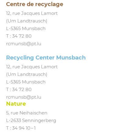
Centre de recyclage
12, rue Jacques Lamort
(Um Landtrausch)
L‑5365 Munsbach
T :
34 72 80
rcmunsb@​pt.​lu
Recycling Center Munsbach
12, rue Jacques Lamort
(Um Landtrausch)
L‑5365 Munsbach
T : 34 72 80
rcmunsb@​pt.​lu
Nature
5, rue Neihaischen
L‑2633 Senningerberg
T :
34 94 10 – 1