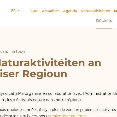
FR
SIAS
Actualités
Agenda
Naturaktivitéiten
M
Déchets
UEIL
ATURAKTIVITÉITEN
MÉDIAS
aturaktivitéiten an
iser Regioun
Syndicat SIAS organise, en collaboration avec l’Administration de
ure, les « Activités nature dans notre région ».
uis quelques années, il n’y a plus de version papier ; les activités
t désormais publiées ans un
calendrier en ligne
.