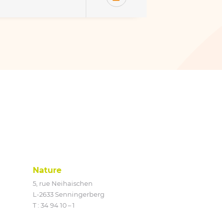
Nature
5, rue Neihaischen
L‑2633 Senningerberg
T :
34 94 10 – 1