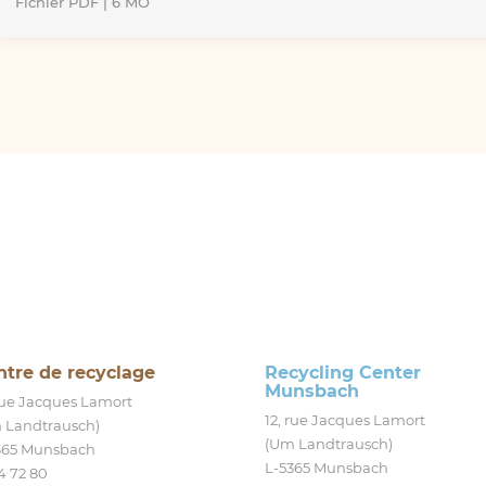
Fichier PDF | 6 MO
ntre de recyclage
Recycling Center
Munsbach
 rue Jacques Lamort
12, rue Jacques Lamort
 Landtrausch)
(Um Landtrausch)
365 Munsbach
L‑5365 Munsbach
4 72 80