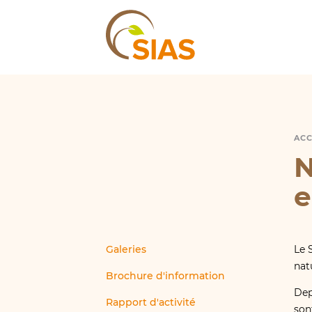
SIAS
ACC
N
N
e
Galeries
Le 
nat
Brochure d'information
Dep
Rapport d'activité
son