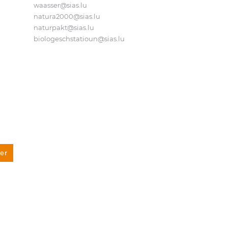
waasser@​sias.​lu
natura2000@​sias.​lu
naturpakt@​sias.​lu
biologeschstatioun@​sias.​lu
er