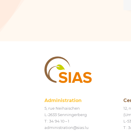
SIAS
Administration
Ce
5, rue Neihaischen
12,
L‑2633 Senningerberg
(Um
T :
34 94 10 – 1
L‑5
administration@​sias.​lu
T :
3