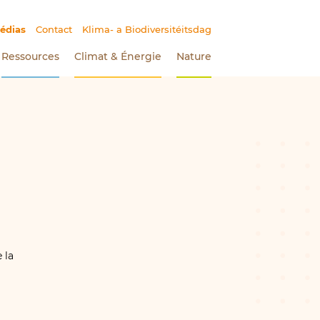
édias
(Section actuelle)
Contact
Klima- a Biodiversitéitsdag
Ressources
Climat
&
Énergie
Nature
 la