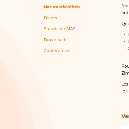
Nou
Naturaktivitéiten
not
Divers
Que
Statuts du SIAS
Downloads
Conférences
Pou
Zim
Les
le
c
Ve