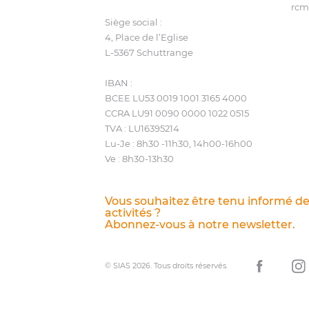
rcm
Siège social :
4, Place de l’Eglise
L‑5367 Schuttrange
IBAN :
BCEE LU53 0019 1001 3165 4000
CCRA LU91 0090 0000 1022 0515
TVA : LU16395214
Lu-Je : 8h30 ‑11h30, 14h00-16h00
Ve : 8h30-13h30
Vous souhaitez être tenu informé d
activités ?
Abonnez-vous à notre newsletter.
© SIAS 2026.
Tous droits réservés.
Facebook