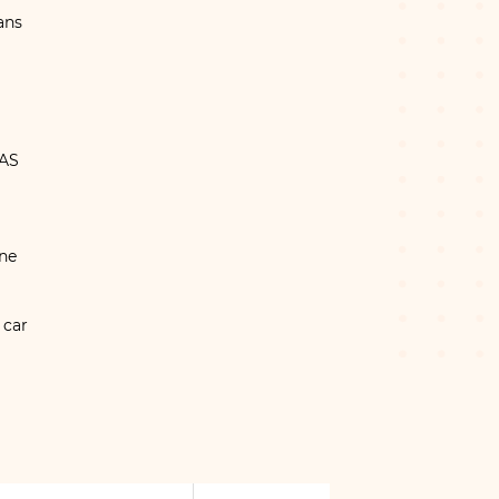
ans
IAS
ne
 car