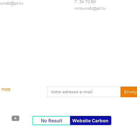
T : 34 72 80
unsb@​pt.​lu
rcmunsb@​pt.​lu
e nos
Votre adresse e-mail
Envoy
Instagram
YouTube
No Result
Website Carbon