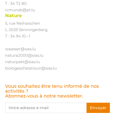
T : 34 72 80
rcmunsb@​pt.​lu
Nature
5, rue Neihaischen
L‑2633 Senningerberg
T :
34 94 10 – 1
waasser@​sias.​lu
natura2000@​sias.​lu
naturpakt@​sias.​lu
biologeschstatioun@​sias.​lu
Vous souhaitez être tenu informé de nos
activités ?
Abonnez-vous à notre newsletter.
Votre adresse e-mail
Envoyer