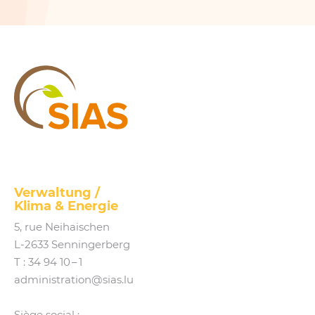
SIAS
Verwaltung /
Klima
&
Energie
5, rue Neihaischen
L‑2633 Senningerberg
T :
34 94 10 – 1
administration@​sias.​lu
Siège social :