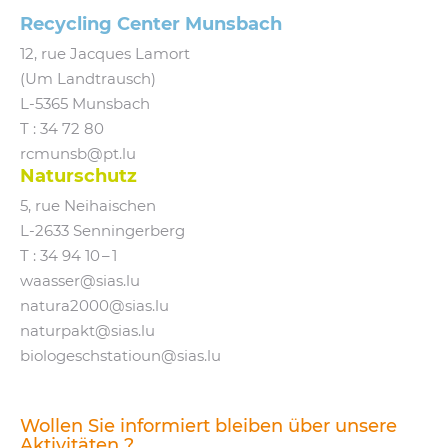
Recycling Center Munsbach
12, rue Jacques Lamort
(Um Landtrausch)
L‑5365 Munsbach
T : 34 72 80
rcmunsb@​pt.​lu
Naturschutz
5, rue Neihaischen
L‑2633 Senningerberg
T :
34 94 10 – 1
waasser@​sias.​lu
natura2000@​sias.​lu
naturpakt@​sias.​lu
biologeschstatioun@​sias.​lu
Wollen Sie informiert bleiben über unsere
Aktivitäten ?