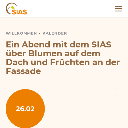
Menü
SIAS
WILLKOMMEN
EIN ABEND MIT DEM SIAS ÜBER BLUMEN AUF DEM 
KALENDER
Ein Abend mit dem SIAS
über Blumen auf dem
Dach und Früchten an der
Fassade
26.02