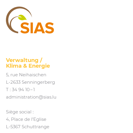
SIAS
Verwaltung /
Klima
&
Energie
5, rue Neihaischen
L‑2633 Senningerberg
T :
34 94 10 – 1
administration@​sias.​lu
Siège social :
4, Place de l’Eglise
L‑5367 Schuttrange