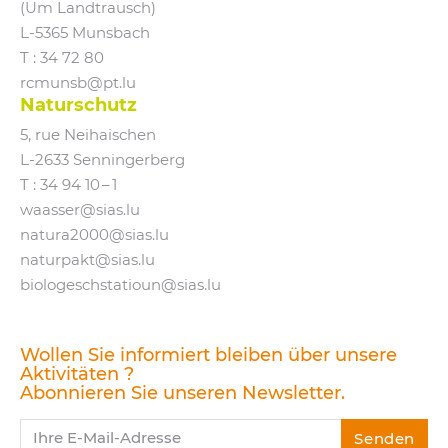
(Um Landtrausch)
L‑5365 Munsbach
T : 34 72 80
rcmunsb@​pt.​lu
Naturschutz
5, rue Neihaischen
L‑2633 Senningerberg
T :
34 94 10 – 1
waasser@​sias.​lu
natura2000@​sias.​lu
naturpakt@​sias.​lu
biologeschstatioun@​sias.​lu
Wollen Sie informiert bleiben über unsere
Aktivitäten ?
Abonnieren Sie unseren Newsletter.
Ihre E-Mail-Adresse
Senden