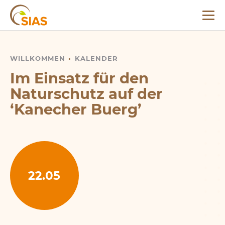
Menü
SIAS
WILLKOMMEN
IM EINSATZ FÜR DEN NATURSCHUTZ AUF DER
KALENDER
‘
KANE
Im Einsatz für den
Naturschutz auf der
‘
Kanecher Buerg’
22.05