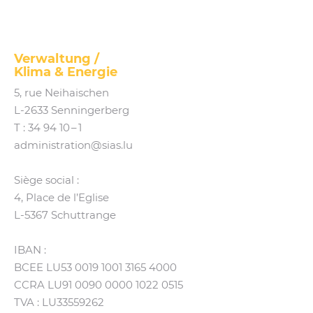
SIAS
Verwaltung /
Klima
&
Energie
5, rue Neihaischen
L‑2633 Senningerberg
T :
34 94 10 – 1
administration@​sias.​lu
Siège social :
4, Place de l’Eglise
L‑5367 Schuttrange
IBAN :
BCEE LU53 0019 1001 3165 4000
CCRA LU91 0090 0000 1022 0515
TVA : LU33559262