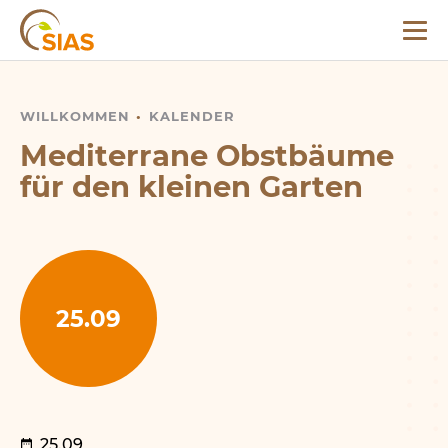
Menü
SIAS
WILLKOMMEN
MEDITERRANE OBSTBÄUME FÜR DEN KLEINEN GAR
KALENDER
Mediterrane Obstbäume
für den kleinen Garten
25.09
25.09