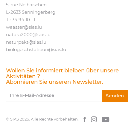
5, rue Neihaischen
L‑2633 Senningerberg
T :
34 94 10 – 1
waasser@​sias.​lu
natura2000@​sias.​lu
naturpakt@​sias.​lu
biologeschstatioun@​sias.​lu
Wollen Sie informiert bleiben über unsere
Aktivitäten ?
Abonnieren Sie unseren Newsletter.
Ihre E-Mail-Adresse
Senden
© SIAS 2026.
Alle Rechte vorbehalten.
Facebook
Instagram
YouTube