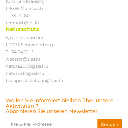
(Um Landtrausch)
L‑5365 Munsbach
T : 34 72 80
rcmunsb@​pt.​lu
Naturschutz
5, rue Neihaischen
L‑2633 Senningerberg
T :
34 94 10 – 1
waasser@​sias.​lu
natura2000@​sias.​lu
naturpakt@​sias.​lu
biologeschstatioun@​sias.​lu
Wollen Sie informiert bleiben über unsere
Aktivitäten ?
Abonnieren Sie unseren Newsletter.
Ihre E-Mail-Adresse
Senden