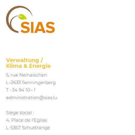
SIAS
Verwaltung /
Klima
&
Energie
5, rue Neihaischen
L‑2633 Senningerberg
T :
34 94 10 – 1
administration@​sias.​lu
Siège social :
4, Place de l’Eglise
L‑5367 Schuttrange