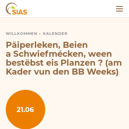
Menü
SIAS
WILLKOMMEN
PÄIPERLEKEN, BEIEN A SCHWIEFMÉCKEN, WEEN BE
KALENDER
Päiperleken, Beien
a Schwiefmécken, ween
bestëbst eis Planzen ? (am
Kader vun den BB Weeks)
21.06