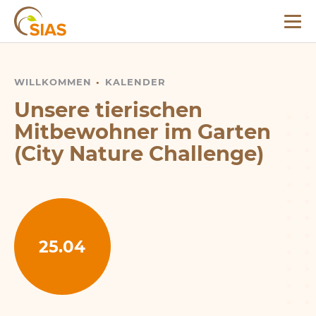
Menü
SIAS
WILLKOMMEN
UNSERE TIERISCHEN MITBEWOHNER IM GARTEN (CI
KALENDER
Unsere tierischen
Mitbewohner im Garten
(City Nature Challenge)
25.04