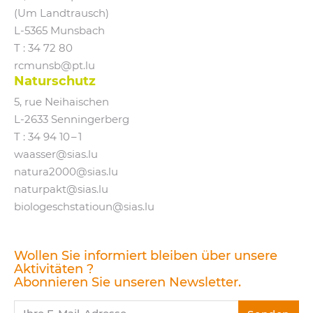
(Um Landtrausch)
L‑5365 Munsbach
T : 34 72 80
rcmunsb@​pt.​lu
Naturschutz
5, rue Neihaischen
L‑2633 Senningerberg
T :
34 94 10 – 1
waasser@​sias.​lu
natura2000@​sias.​lu
naturpakt@​sias.​lu
biologeschstatioun@​sias.​lu
Wollen Sie informiert bleiben über unsere
Aktivitäten ?
Abonnieren Sie unseren Newsletter.
Ihre E-Mail-Adresse