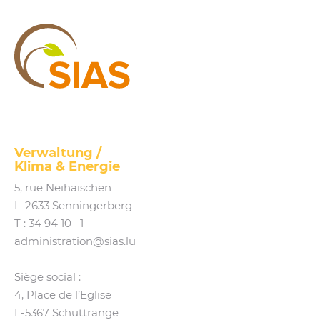
SIAS
Verwaltung /
Klima
&
Energie
5, rue Neihaischen
L‑2633 Senningerberg
T :
34 94 10 – 1
administration@​sias.​lu
Siège social :
4, Place de l’Eglise
L‑5367 Schuttrange