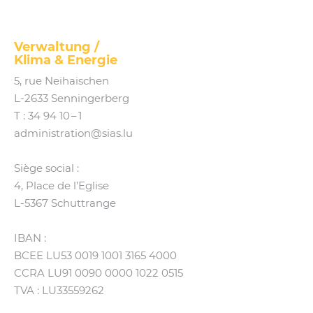
Verwaltung /
Klima
&
Energie
5, rue Neihaischen
L‑2633 Senningerberg
T :
34 94 10 – 1
administration@​sias.​lu
Siège social :
4, Place de l’Eglise
L‑5367 Schuttrange
IBAN :
BCEE LU53 0019 1001 3165 4000
CCRA LU91 0090 0000 1022 0515
TVA : LU33559262