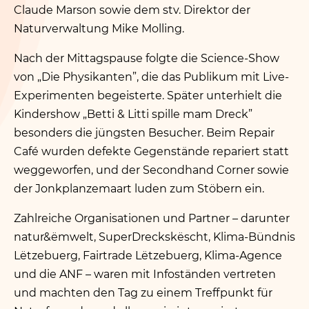
Claude Marson sowie dem stv. Direktor der
Naturverwaltung Mike Molling.
Nach der Mittagspause folgte die Science-Show
von
„
Die Physikanten”, die das Publikum mit Live-
Experimenten begeisterte. Später unterhielt die
Kindershow
„
Betti
&
Litti spille mam Dreck”
besonders die jüngsten Besucher. Beim Repair
Café wurden defekte Gegenstände repariert statt
weggeworfen, und der Secondhand Corner sowie
der Jonkplanzemaart luden zum Stöbern ein.
Zahlreiche Organisationen und Partner – darunter
natur
&
ëmwelt, SuperDreckskëscht, Klima-Bündnis
Lëtzebuerg, Fairtrade Lëtzebuerg, Klima-Agence
und die ANF – waren mit Infoständen vertreten
und machten den Tag zu einem Treffpunkt für