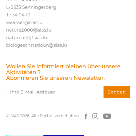
L‑2633 Senningerberg
T :
34 94 10 – 1
waasser@​sias.​lu
natura2000@​sias.​lu
naturpakt@​sias.​lu
biologeschstatioun@​sias.​lu
Wollen Sie informiert bleiben über unsere
Aktivitäten ?
Abonnieren Sie unseren Newsletter.
Ihre E-Mail-Adresse
Senden
© SIAS 2026.
Alle Rechte vorbehalten.
Facebook
Instagram
YouTube