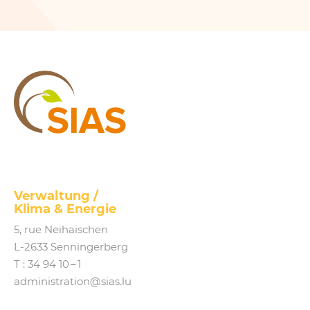
SIAS
Verwaltung /
Klima
&
Energie
5, rue Neihaischen
L‑2633 Senningerberg
T :
34 94 10 – 1
administration@​sias.​lu