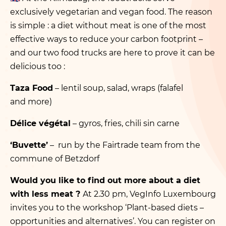
exclusively vegetarian and vegan food. The reason
is simple : a diet without meat is one of the most
effective ways to reduce your carbon footprint –
and our two food trucks are here to prove it can be
delicious too :
Taza Food
– lentil soup, salad, wraps (falafel
and more)
Délice végétal
– gyros, fries, chili sin carne
‘
Buvette’
– run by the Fairtrade team from the
commune of Betzdorf
Would you like to find out more about a diet
with less meat ?
At 2.30 pm, VegInfo Luxembourg
invites you to the workshop
‘
Plant-based diets –
opportunities and alternatives’.
You can register on