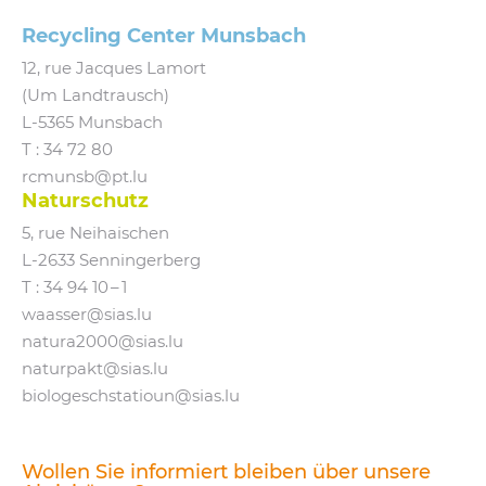
Recycling Center Munsbach
12, rue Jacques Lamort
(Um Landtrausch)
L‑5365 Munsbach
T : 34 72 80
rcmunsb@​pt.​lu
Naturschutz
5, rue Neihaischen
L‑2633 Senningerberg
T :
34 94 10 – 1
waasser@​sias.​lu
natura2000@​sias.​lu
naturpakt@​sias.​lu
biologeschstatioun@​sias.​lu
Wollen Sie informiert bleiben über unsere