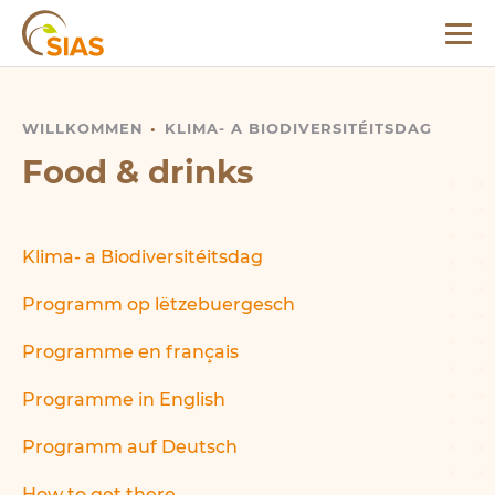
Menü
SIAS
WILLKOMMEN
FOOD
&
DRINKS
KLIMA- A BIODIVERSITÉITSDAG
Food
&
drinks
Klima- a Biodiversitéitsdag
Programm op lëtzebuergesch
Programme en français
Programme in English
Programm auf Deutsch
How to get there