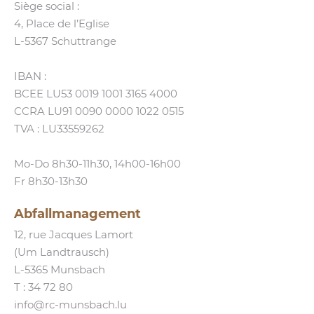
Siège social :
4, Place de l’Eglise
L‑5367 Schuttrange
IBAN :
BCEE LU53 0019 1001 3165 4000
CCRA LU91 0090 0000 1022 0515
TVA : LU33559262
Mo-Do 8h30-11h30, 14h00-16h00
Fr 8h30-13h30
Abfallmanagement
12, rue Jacques Lamort
(Um Landtrausch)
L‑5365 Munsbach
T :
34 72 80
info@​rc-​munsbach.​lu