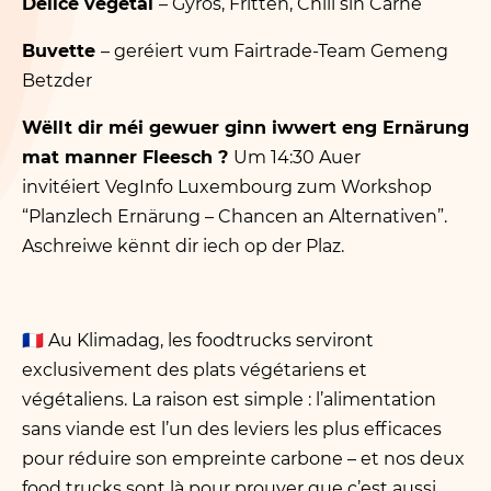
Délice végétal
– Gyros, Fritten, Chili sin Carne
Buvette
– geréiert vum Fairtrade-Team Gemeng
Betzder
Wëllt dir méi gewuer ginn iwwert eng Ernärung
mat manner Fleesch ?
Um 14:30 Auer
invitéiert VegInfo Luxembourg zum Workshop
“
Planzlech Ernärung – Chancen an Alternativen”.
Aschreiwe kënnt dir iech op der Plaz.
🇫🇷
Au Klimadag, les foodtrucks serviront
exclusivement des plats végétariens et
végétaliens. La raison est simple : l’alimentation
sans viande est l’un des leviers les plus efficaces
pour réduire son empreinte carbone – et nos deux
food trucks sont là pour prouver que c’est aussi