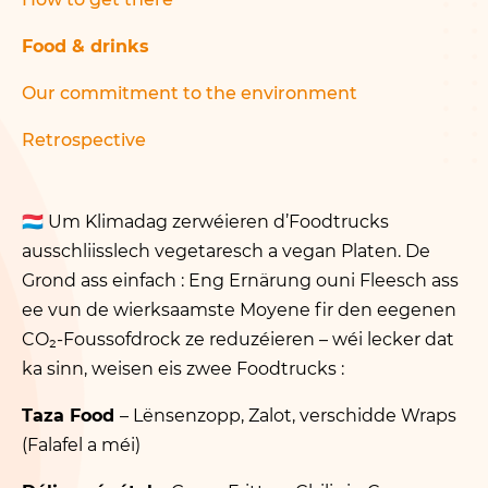
Food & drinks
Our commitment to the environment
Retrospective
🇱🇺
Um Klimadag zerwéieren d’Foodtrucks
ausschliisslech vegetaresch a vegan Platen. De
Grond ass einfach : Eng Ernärung ouni Fleesch ass
ee vun de wierksaamste Moyene fir den eegenen
CO₂-Foussofdrock ze reduzéieren – wéi lecker dat
ka sinn, weisen eis zwee Foodtrucks :
Taza Food
– Lënsenzopp, Zalot, verschidde Wraps
(Falafel a méi)