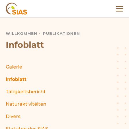
Menü
SIAS
WILLKOMMEN
INFOBLATT
PUBLIKATIONEN
Infoblatt
Galerie
Infoblatt
Tätigkeitsbericht
Naturaktivitéiten
Divers
Statuten des SIAS