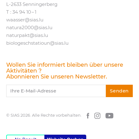
L‑2633 Senningerberg
T :
34 94 10 – 1
waasser@​sias.​lu
natura2000@​sias.​lu
naturpakt@​sias.​lu
biologeschstatioun@​sias.​lu
Wollen Sie informiert bleiben über unsere
Aktivitäten ?
Abonnieren Sie unseren Newsletter.
Ihre E-Mail-Adresse
Senden
© SIAS 2026.
Alle Rechte vorbehalten.
Facebook
Instagram
YouTube