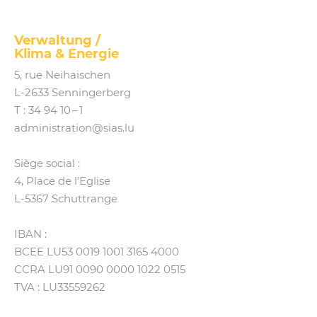
Verwaltung /
Klima
&
Energie
5, rue Neihaischen
L‑2633 Senningerberg
T :
34 94 10 – 1
administration@​sias.​lu
Siège social :
4, Place de l’Eglise
L‑5367 Schuttrange
IBAN :
BCEE LU53 0019 1001 3165 4000
CCRA LU91 0090 0000 1022 0515
TVA : LU33559262